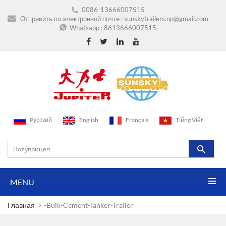
0086-13666007515
Отправить по электронной почте :
sunskytrailers.op@gmail.com
Whatsapp :
8613666007515
Pусский
English
Français
Tiếng Việt
MENU
Главная
-bulk-Cement-Tanker-Trailer