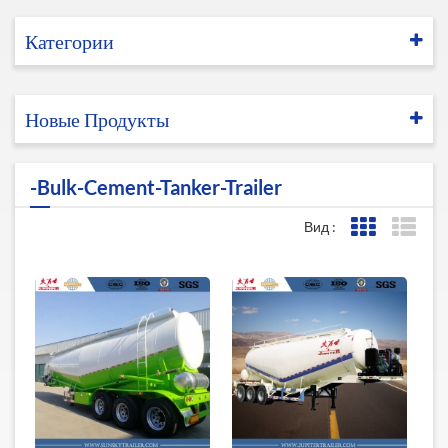
Категории
Новые Продукты
-bulk-Cement-Tanker-Trailer
Вид :
Представле
Пред