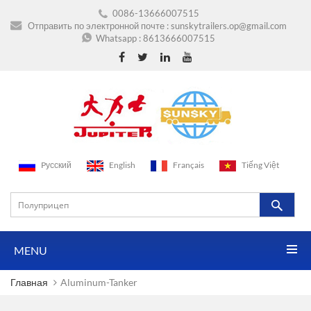
0086-13666007515
Отправить по электронной почте :
sunskytrailers.op@gmail.com
Whatsapp :
8613666007515
Pусский
English
Français
Tiếng Việt
MENU
Главная
Aluminum-Tanker