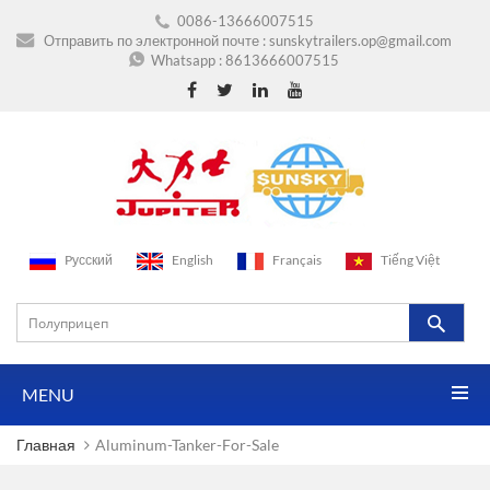
0086-13666007515
Отправить по электронной почте :
sunskytrailers.op@gmail.com
Whatsapp :
8613666007515
Pусский
English
Français
Tiếng Việt
MENU
Главная
Aluminum-Tanker-For-Sale