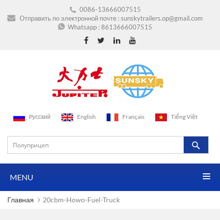
0086-13666007515
Отправить по электронной почте :
sunskytrailers.op@gmail.com
Whatsapp :
8613666007515
Pусский
English
Français
Tiếng Việt
MENU
Главная
20cbm-Howo-Fuel-Truck