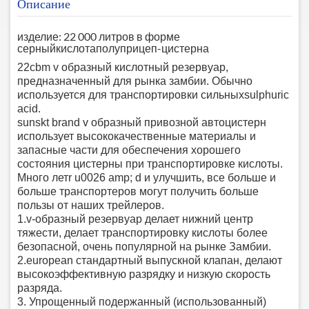
Описание
изделие: 22 000 литров в форме
серный
кислота
полуприцеп-цистерна
22cbm v образный кислотный резервуар,
предназначенный для рынка замбии. Обычно
используется для транспортировки сильных
s
ulphuric
acid.
sunskt brand v образный привозной автоцистерн
использует высококачественные материалы и
запасные части для обеспечения хорошего
состояния цистерны при транспортировке кислоты.
Много лет
r u0026 amp; d и улучшить, все больше и
больше транспортеров могут получить больше
пользы от наших трейлеров.
1.v-образный резервуар делает нижний центр
тяжести, делает транспортировку кислоты более
безопасной, очень популярной на рынке Замбии.
2.european стандартный выпускной клапан, делают
высокоэффективную разрядку и низкую скорость
разряда.
3. Упрощенный подержанный (использованный)