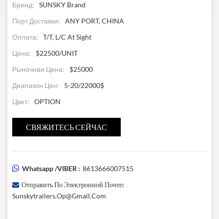
Бренд:
SUNSKY Brand
Порт Доставки:
ANY PORT, CHINA
Оплата:
T/T, L/C At Sight
Цена:
$22500/UNIT
Рыночная Цена:
$25000
Диапазон Цен:
5-20/22000$
Цвет:
OPTION
СВЯЖИТЕСЬ СЕЙЧАС
Whatsapp /VIBER :
8613666007515
Отправить По Электронной Почте:
Sunskytrailers.op@gmail.com