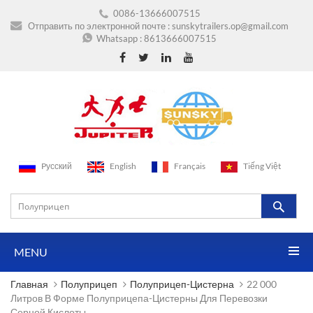
0086-13666007515
Отправить по электронной почте :
sunskytrailers.op@gmail.com
Whatsapp :
8613666007515
Pусский
English
Français
Tiếng Việt
MENU
Главная
Полуприцеп
Полуприцеп-Цистерна
22 000
Литров В Форме Полуприцепа-Цистерны Для Перевозки
Серной Кислоты