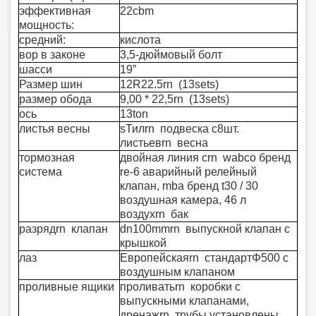
эффективная
22cbm
мощность:
средний:
кислота
вор в законе
3,5-дюймовый болт
шасси
19”
Размер шин
12R22.5rn (13sets)
размер обода
9,00 * 22,5rn (13sets)
ось
13ton
листья весны
s
Тилrn подвеска с
8
шт.
листьевrn весна
тормозная
двойная линия сrn wabco бренд
система
re-6 аварийный релейный
клапан, mba бренд t30 / 30
воздушная камера, 46 л
воздухrn бак
разрядrn клапан
dn100mmrn выпускной клапан с
крышкой
лаз
Европейскаяrn стандарт
Φ
500 с
воздушным клапаном
проливные ящики
проливатьrn коробки с
выпускными клапанами,
дренажrn трубы установлены