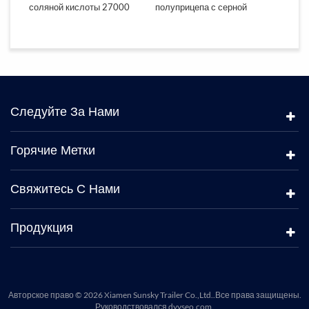
соляной кислоты 27000
полуприцепа с серной
танке
ля
литров
кислотой
нержа
оты
перев
Следуйте За Нами
Горячие Метки
Свяжитесь С Нами
Продукция
Авторское право © 2026 Xiamen Sunsky Trailer Co.,Ltd..Все права защищены.
Руководствовался
dyyseo.com
.