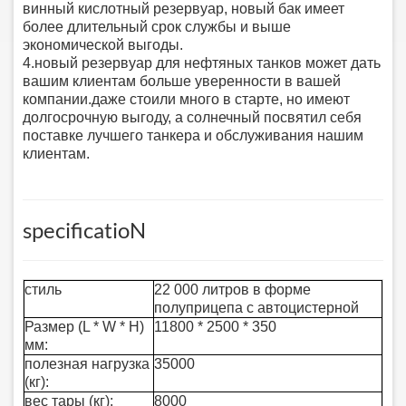
винный кислотный резервуар, новый бак имеет
более длительный срок службы и выше
экономической выгоды.
4.
новый резервуар для нефтяных танков может дать
вашим клиентам больше уверенности в вашей
компании.
даже стоили много в старте, но имеют
долгосрочную выгоду, а солнечный посвятил себя
поставке лучшего танкера и обслуживания нашим
клиентам.
specificatio
N
стиль
22 000 литров в форме
полуприцепа с автоцистерной
Размер (L * W * H)
1
18
00 * 2500 * 3
50
мм:
полезная нагрузка
35
000
(кг):
вес тары (кг):
8
000