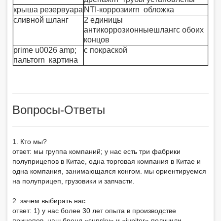
крыша резервуара
NTI-коррозииrn обложка
сливной шланг
2 единицы
антикоррозионные
шланг
с обоих
концов
prime u0026 amp;
с покраской
пальтоrn картина
Вопросы-Ответы
1. Кто мы?
ответ: мы группа компаний; у нас есть три фабрики
полуприцепов в Китае, одна торговая компания в Китае и
одна компания, занимающаяся конгом. мы ориентируемся
на полуприцеп, грузовики и запчасти.
2. зачем выбирать нас
ответ: 1) у нас более 30 лет опыта в производстве
прицепов. наш бренд «sunsky» и «jupiter» получили