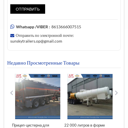
Whatsapp /VIBER :
8613666007515
Отправить по электронной почте:
sunskytrailers.op@gmail.com
Недавно Просмотренные Товары
ный
Прицеп-цистерна для
22 000 литров в форме
18 00