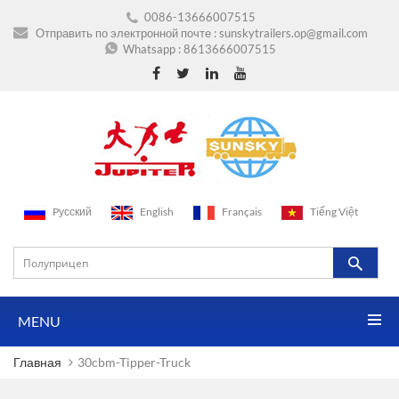
0086-13666007515
Отправить по электронной почте :
sunskytrailers.op@gmail.com
Whatsapp :
8613666007515
Pусский
English
Français
Tiếng Việt
MENU
Главная
30cbm-Tipper-Truck