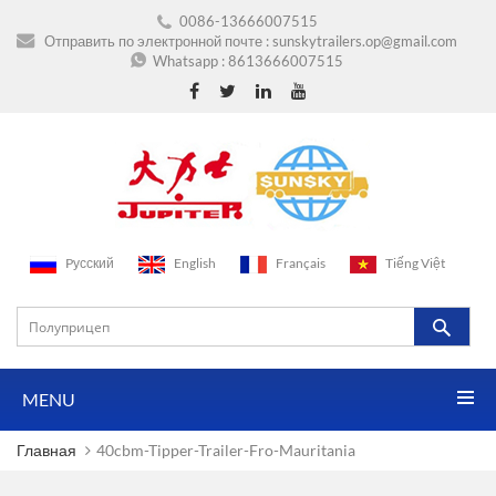
0086-13666007515
Отправить по электронной почте :
sunskytrailers.op@gmail.com
Whatsapp :
8613666007515
Pусский
English
Français
Tiếng Việt
MENU
Главная
40cbm-Tipper-Trailer-Fro-Mauritania