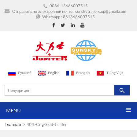
0086-13666007515
Отправить по электронной почте :
sunskytrailers.op@gmail.com
Whatsapp :
8613666007515
Pусский
English
Français
Tiếng Việt
MENU
Главная
40ft-Cng-Skid-Trailer