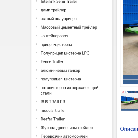
Interlink Semi Trailer
дамп трейлер
остный полуприцеп
Массовый цементный трейлер
контейнеровоз
прицеп-цистерна
Полуприцеп цистерна LPG
Fence Trailer
алюминиевый танкер
полуприцеп-цистерна
автоцистерна из нержавеющей
стали
BUS TRAILER
modulartrailer
Reefer Trailer
Журнал древесины трейлер
Описан
Перевозчик автомобилей