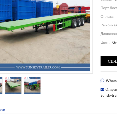
Порт Дос
Оплата:
Рыночная
Диапазон
Цвет:
Gr
СВЯ
Whatsa
Отправ
Sunskytr
ие