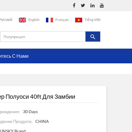
Pусский
English
Français
Tiếng Việt
итесь С Нами
р Полуоси 40ft Для Замбии
реждения:
30 Days
дение Продукта:
CHINA
SUNSKY Brand