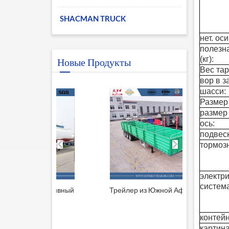
SHACMAN TRUCK
нет. оси
полезна
(кг):
Новые Продукты
Вес тары
вор в з
шасси:
Размер
размер
ось:
подвес
тормоз
электр
система
й топливный
Трейлер из Южной Африки
Прицеп 
решеткой
контей
картина