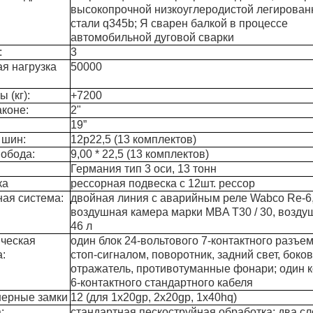
высокопрочной низкоуглеродистой легирован
стали q345b; Я сварен балкой в ​​процессе
автомобильной дуговой сварки
:
3
я нагрузка
50000
 (кг):
+7200
аконе:
2"
19”
 шин:
12р22,5 (13 комплектов)
 обода:
9,00 * 22,5 (13 комплектов)
Германия тип 3 оси, 13 тонн
ка
рессорная подвеска с 12шт. рессор
ная система:
двойная линия с аварийным реле Wabco Re-6
воздушная камера марки MBA T30 / 30, возду
46 л
ическая
один блок 24-вольтового 7-контактного разъем
:
стоп-сигналом, поворотник, задний свет, боков
с боковой
80-тонный 6-осный
6
отражатель, противотуманные фонари; один 
 длиной 13,6 м
низкорамный прицеп
н
6-контактного стандартного кабеля
нерные замки
12 (для 1x20gp, 2x20gp, 1x40hq)
:
стандартная пескоструйная обработка; два сл