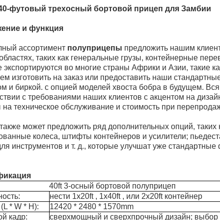
 40-футовый трехосный бортовой прицеп для Замбии
ение и функция
лный ассортимент
полуприцепы
предложить нашим клиента
областях, таких как генеральные грузы, контейнерные пере
 экспортируются во многие страны Африки и Азии, такие как
м изготовить на заказ или предоставить наши стандартные
м и биркой. с опцией моделей хвоста бобра в будущем. Вс
ствии с требованиями наших клиентов с акцентом на дизайн
 на техническое обслуживание и стоимость при перепрода
также может предложить ряд дополнительных опций, таки
ованные колеса, штифты контейнеров и усилители; пьедес
ля инструментов и т. д., которые улучшат уже стандартны
фикация
40ft
3-осный бортовой полуприцеп
ость:
нести 1x20ft
,
1x40ft
,
или 2x20ft контейнер
L * W * H):
12420 * 2480 * 1570mm
й кадр:
сверхмощный и сверхпрочный дизайн; выбор