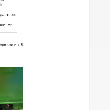
полуприцепов, обнаружил, что
й
бортовой прицеп со стойками
явля...
ндартного
ваниями
двески и т. Д.