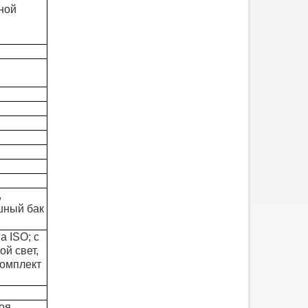
ной
,
шный бак
а ISO; с
ой свет,
0-тонный гидравлический
Бортовой прицеп со
комплект
изкорамный прицеп
стойкой
SUNSKY VEHICLE,
производитель бортовых
оя