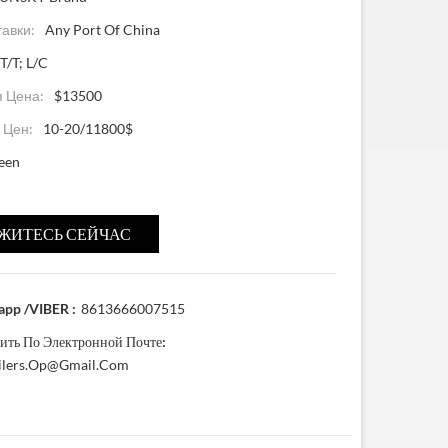
тавки:
Any Port Of China
T/T; L/C
 Цена:
$13500
 Цен:
10-20/11800$
een
ЖИТЕСЬ СЕЙЧАС
pp /VIBER :
8613666007515
ить По Электронной Почте:
ailers.op@gmail.com