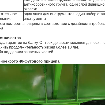
антикоррозийного грунта; один слой финишно
окраски
гательное
один ящик для инструментов; один набор ста
ование:
инструмента
ем построить прицепы в соответствии с дизайном и требо
ка
ия качества
года гарантии на балку. От трех до шести месяцев для оси, по
анить продолжительность жизни более 10 лет.
ба поддержки запасных частей.
ное фото 40-футового прицепа