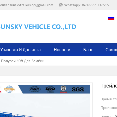
очте :
sunskytrailers.op@gmail.com
Whatsapp :
8613666007515
Упаковка И Доставка
Новости
Блог
Свяж
 Полуоси 40ft Для Замбии
Трейле
Время Уп
Происхож
Бренд: