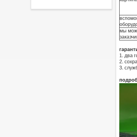
вспомо
оборуд
мы мож
заказчи
гарант
1. два 
2. сохр
3. служ
подроб