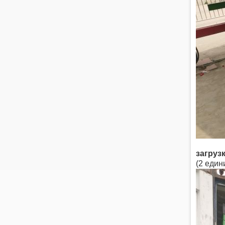
загруз
(2 един