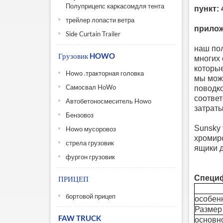
Полуприцепс каркасомдля тента
пункт:
трейлер лопасти ветра
прилож
Side Curtain Trailer
наш по
Грузовик HOWO
многих 
которые
Howo .тракторная головка
мы може
Самосвал HoWo
поводко
соответ
Автобетоносмеситель Howo
затраты
Бензовоз
Sunsky 
Howo мусоровоз
хромир
стрела грузовик
ящики д
фургон грузовик
Специ
ПРИЦЕП
бортовой прицеп
особенн
Размер (
FAW TRUCK
основно