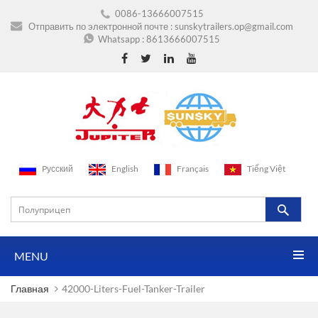
0086-13666007515
Отправить по электронной почте :
sunskytrailers.op@gmail.com
Whatsapp :
8613666007515
Pусский
English
Français
Tiếng Việt
MENU
Главная
42000-Liters-Fuel-Tanker-Trailer