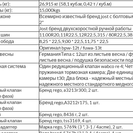
(кг):
26,915 кг (58,1 куб.м, 0,42 т / куб.м)
 (кг):
15,000kgs
аконе
Всемирно известный бренд jost с болтовым
2"
Jost бренд двухскоростной ручной работы 
 шин
11.00R20
11R22.5
12R22.5
315 / 80R22.5
38
,
,
,
,
 обода
8,25 * 22,5
9,00 * 22,5
11,75 * 22,5
,
,
Оригинал bpw-12t / fuwa-13t
 весны
Германия
Типа с 12шт из листьев весна / ф
листьев весна / подушка безопасности по
ная система
Один редукционный клапан wabco re 4; Четы
пружинная тормозная камера; Две едини
камеры t30; Два блока - надежный местный
надежного местного стандартного медног
ый клапан
Бренд rego, a3213r300, 2 шт.
 фаза)
Бренд rego,
ый клапан
A3212r175, 1 шт.
я фаза)
с боковой
80-тонный 6-осный
6
й
Бренд rego, 8436 г, 2 шт.
 длиной 13,6 м
низкорамный прицеп
н
ый клапан
Бренд rego, tss3169, 4 шт.
адаптер
Марка rego, 5769k (3 ", 3-1 / 4acme), 2 шт.