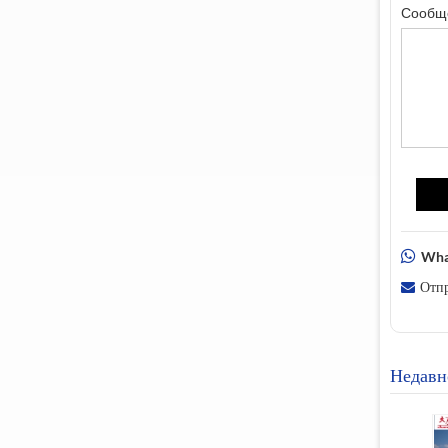
Сообщ
Wha
Отпр
Недавн