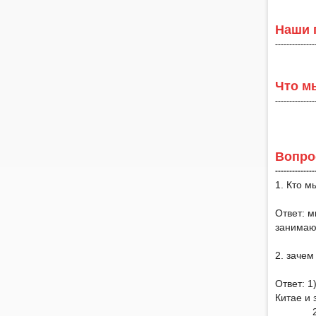
Наши 
--------------
Что м
--------------
Вопро
--------------
1. Кто м
Ответ: м
занимающ
2. зачем
Ответ: 1
Китае и 