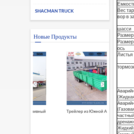
Емкость 
Вес тары
SHACMAN TRUCK
вор в з
шасси
Размер
Новые Продукты
Размер
ось
Листья
тормоз
Аварийн
(Жидкая
Аварийн
(Газова
й топливный
Трейлер из Южной Африки
Прицеп 
частны
решеткой
дренажн
Жидкий 