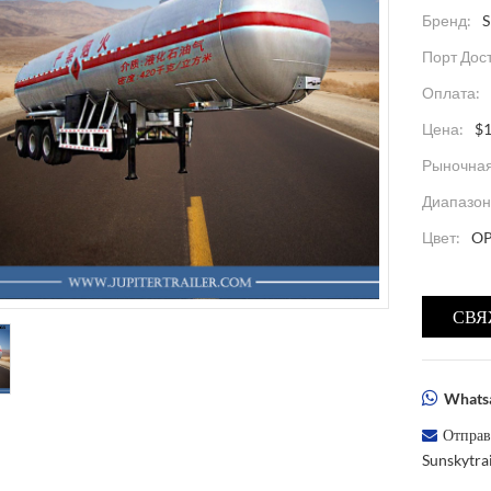
Бренд:
Порт Дос
Оплата:
Цена:
$
Рыночная
Диапазон
Цвет:
O
СВЯ
Whatsa
Отправ
Sunskytr