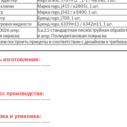
 адаптер
Rego brand, 5767h (2 ", 2-1 / 4acme), 1 шт.
 клапан
Марка rego, j415 / a2805c, 1 шт.
тр
Марка rego, j542 / a 8400, 1 шт.
етр
Бренд rego, j700, 1 шт.
уровня жидкости
Бренд rego, 6339m11 / 6342m11, 1 шт.
0026 amp;
S.a.2.5 стандартная пескоструйная обрабо
я окраска
и amp; Полиуретановая покраска
ем построить прицепы в соответствии с дизайном и требова
ь изготовления:
------------------------------------ --------
сс производства:
------------------------------------ --------
зка и упаковка:
------------------------------------ --------