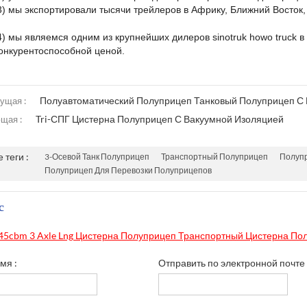
3) мы экспортировали тысячи трейлеров в Африку, Ближний Восток,
4) мы являемся одним из крупнейших дилеров sinotruk howo truck в
онкурентоспособной ценой.
Полуавтоматический Полуприцеп Танковый Полуприцеп С
ущая :
Tri-СПГ Цистерна Полуприцеп С Вакуумной Изоляцией
щая :
 теги :
3-Осевой Танк Полуприцеп
Транспортный Полуприцеп
Полупр
Полуприцеп Для Перевозки Полуприцепов
с
45cbm 3 Axle Lng Цистерна Полуприцеп Транспортный Цистерна По
мя :
Отправить по электронной почте 