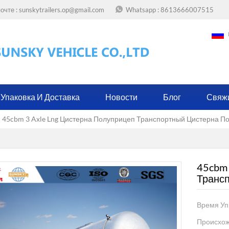
очте :
sunskytrailers.op@gmail.com
Whatsapp :
8613666007515
Упаковка И Доставка
Новости
Блог
Свяж
45cbm 3 Axle Lng Цистерна Полуприцеп Транспортный Цистерна П
45cbm 
Транс
Время Уп
Происхож