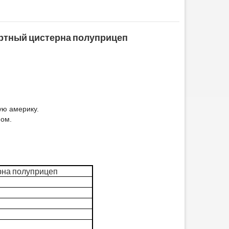
портный цистерна полуприцеп
ую америку.
ном.
ерна полуприцеп