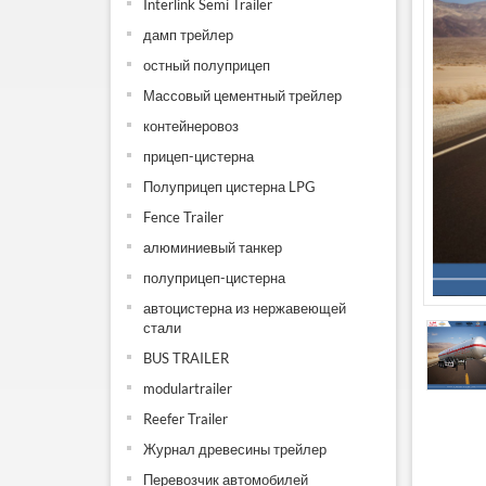
Interlink Semi Trailer
дамп трейлер
остный полуприцеп
Массовый цементный трейлер
контейнеровоз
прицеп-цистерна
Полуприцеп цистерна LPG
Fence Trailer
алюминиевый танкер
полуприцеп-цистерна
автоцистерна из нержавеющей
стали
BUS TRAILER
modulartrailer
Reefer Trailer
Журнал древесины трейлер
Перевозчик автомобилей