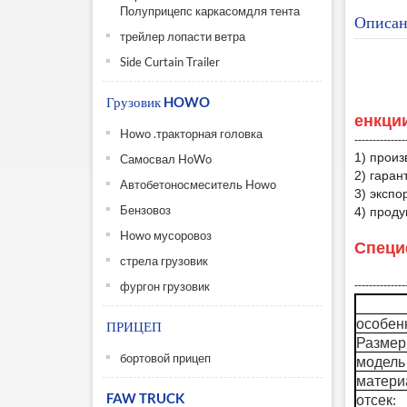
Полуприцепс каркасомдля тента
Описан
трейлер лопасти ветра
Side Curtain Trailer
Грузовик HOWO
е
нкци
Howo .тракторная головка
--------------
1) произ
Самосвал HoWo
2) гаран
Автобетоносмеситель Howo
3) экспо
Бензовоз
4) проду
Howo мусоровоз
Специ
стрела грузовик
--------------
фургон грузовик
особен
ПРИЦЕП
Размер (
бортовой прицеп
модель
матери
FAW TRUCK
отсек: