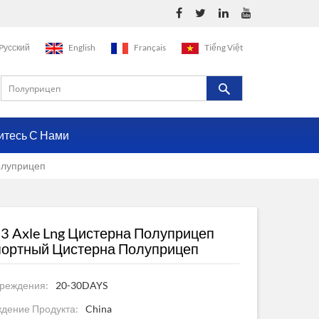
Pусский
English
Français
Tiếng Việt
итесь С Нами
олуприцеп
3 Axle Lng Цистерна Полуприцеп
портный Цистерна Полуприцеп
реждения:
20-30DAYS
дение Продукта:
China