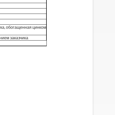
полуприцепов, обнаружил, что
бортовой прицеп со стойками
явля...
тка, обогащенная цинком
нием заказчика