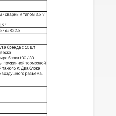
 / сварным типом 3,5 "/
19 "
5 / 65R22.5
ува бренда с 10 шт
двеска
ре блока t30 / 30
цы пружинной тормозной
 танк 45 л; Два блока
о воздушного разъема.
0-тонный гидравлический
Бортовой прицеп со
изкорамный прицеп
стойкой
SUNSKY VEHICLE,
производитель бортовых