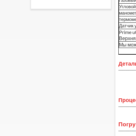
Газовый
Угловой
маноме
термом
Датчик 
Prime u
Верхня
Мы мож
Детал
--------------
Проце
--------------
Погру
--------------