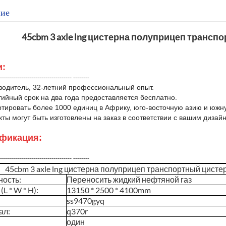
ие
45cbm 3 axle lng цистерна полуприцеп транс
и:
------------------------------------ --------
водитель, 32-летний профессиональный опыт.
тийный срок на два года предоставляется бесплатно.
ртировать более 1000 единиц в Африку, юго-восточную азию и южн
кты могут быть изготовлены на заказ в соответствии с вашим дизай
фикация:
------------------------------------ --------
45cbm 3 axle lng цистерна полуприцеп транспортный цист
ность:
Переносить жидкий нефтяной газ
L * W * H):
13150 * 2500 * 4100mm
ss9470gyq
ал:
q370r
один