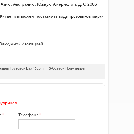
 Азию, Австралию, Южную Америку и т. Д. С 2006
 Китае, мы можем поставлять виды грузовиков марки
 Вакуумной Изоляцией
ицеп Грузовой Бак 45cbm
3-Осевой Полуприцеп
луприцеп
:
*
Телефон :
*