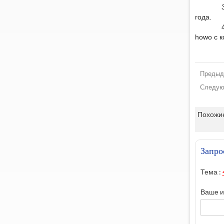
года.
howo с к
Предыд
Следую
Похожие
Запро
Тема :
Ваше и