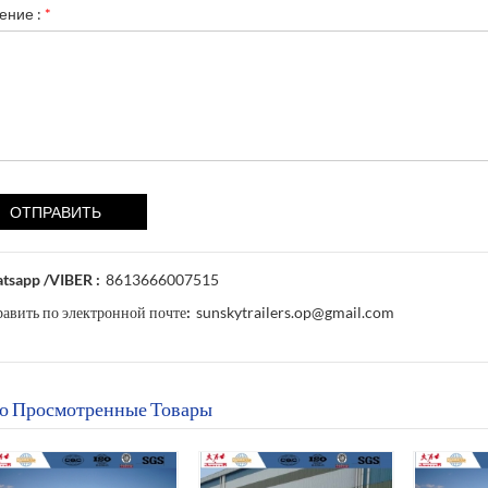
ение :
*
tsapp /VIBER :
8613666007515
авить по электронной почте:
sunskytrailers.op@gmail.com
о Просмотренные Товары