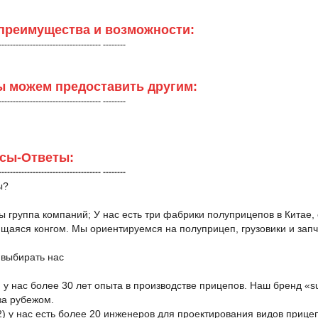
преимущества и возможности:
------------------------------------ --------
ы можем предоставить другим:
------------------------------------ --------
сы-Ответы:
------------------------------------ --------
ы?
ы группа компаний; У нас есть три фабрики полуприцепов в Китае,
аяся конгом. Мы ориентируемся на полуприцеп, грузовики и запч
 выбирать нас
) у нас более 30 лет опыта в производстве прицепов. Наш бренд «s
за рубежом.
2) у нас есть более 20 инженеров для проектирования видов прицеп