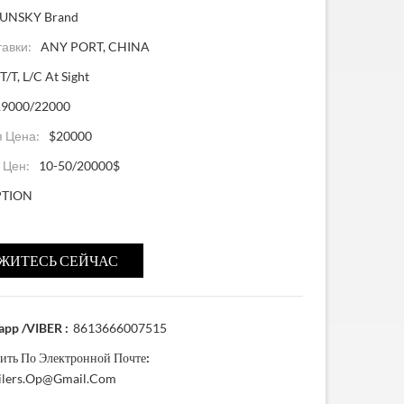
SUNSKY Brand
тавки:
ANY PORT, CHINA
T/T, L/C At Sight
19000/22000
 Цена:
$20000
 Цен:
10-50/20000$
PTION
ЖИТЕСЬ СЕЙЧАС
pp /VIBER :
8613666007515
ить По Электронной Почте:
ailers.op@gmail.com