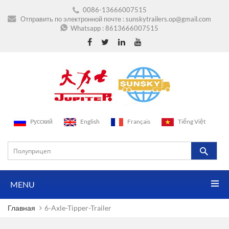
0086-13666007515
Отправить по электронной почте :
sunskytrailers.op@gmail.com
Whatsapp :
8613666007515
Pусский
English
Français
Tiếng Việt
MENU
Главная
6-Axle-Tipper-Trailer