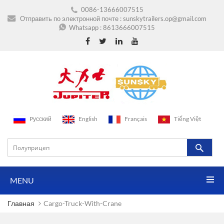
0086-13666007515
Отправить по электронной почте :
sunskytrailers.op@gmail.com
Whatsapp :
8613666007515
Pусский
English
Français
Tiếng Việt
MENU
Главная
Cargo-Truck-With-Crane