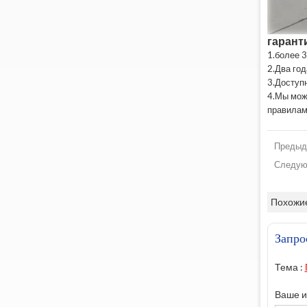
гарант
1.более 3
2.Два год
3.Доступ
4.Мы мож
правилам
Предыд
Следую
Похожие
Запро
Тема :
Ваше и