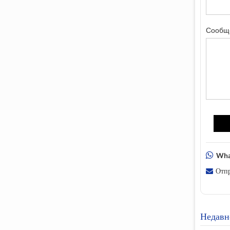
Сообщ
Wha
Отпр
Недавн