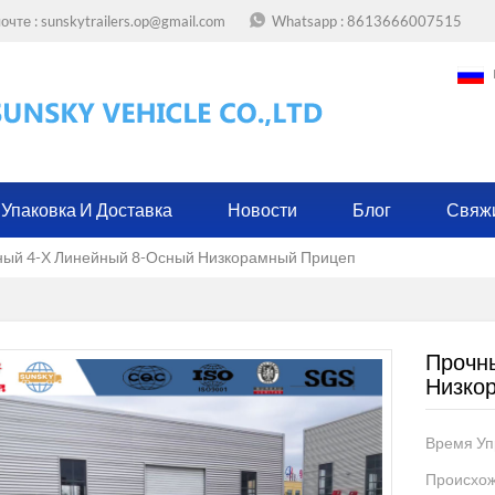
очте :
sunskytrailers.op@gmail.com
Whatsapp :
8613666007515
Упаковка И Доставка
Новости
Блог
Свяж
ный 4-Х Линейный 8-Осный Низкорамный Прицеп
Прочн
Низко
Время Уп
Происхож