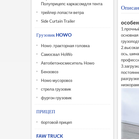
Полуприцепс каркасомдля тента
Описан
трейлер лопасти ветра
Side Curtain Trailer
особен
1.прочны
Грузовик HOWO
основная
грузопод
Howo .тракторная головка
2.высока
ось, шина
Самосвал HoWo
професси
Автобетоносмеситель Howo
3.загрузк
Бензовоз
постоянн
разгрузк
Howo мусоровоз
низкорамн
стрела грузовик
фургон грузовик
ПРИЦЕП
бортовой прицеп
FAW TRUCK