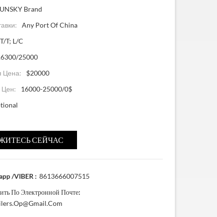
SUNSKY Brand
тавки:
Any Port Of China
T/T; L/C
16300/25000
 Цена:
$20000
 Цен:
16000-25000/0$
tional
ЖИТЕСЬ СЕЙЧАС
pp /VIBER :
8613666007515
ить По Электронной Почте:
ailers.op@gmail.com