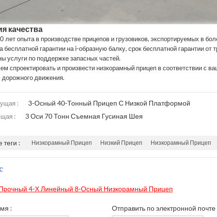
ия качества
0 лет опыта в производстве прицепов и грузовиков, экспортируемых в бо
а бесплатной гарантии на i-образную балку, срок бесплатной гарантии от т
ны услуги по поддержке запасных частей.
ем спроектировать и произвести низкорамный прицеп в соответствии с в
 дорожного движения.
3-Осный 40-Тонный Прицеп С Низкой Платформой
ущая :
3 Оси 70 Тонн Съемная Гусиная Шея
щая :
 теги :
Низкорамный Прицеп
Низкий Прицеп
Низкорамный Прицеп
с
Прочный 4-Х Линейный 8-Осный Низкорамный Прицеп
мя :
Отправить по электронной почте 