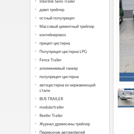
Interlink Semi Trailer
дамп трейлер
остный полуприцеп
Массовый цементный трейлер
контейнеровоз
прицеп-цистерна
Полуприцеп цистерна LPG
Fence Trailer
алюминиевый танкер
полуприцеп-цистерна
автоцистерна из нержавеющей
стали
BUS TRAILER
modulartrailer
Reefer Trailer
Журнал древесины трейлер
Перевозчик автомобилей