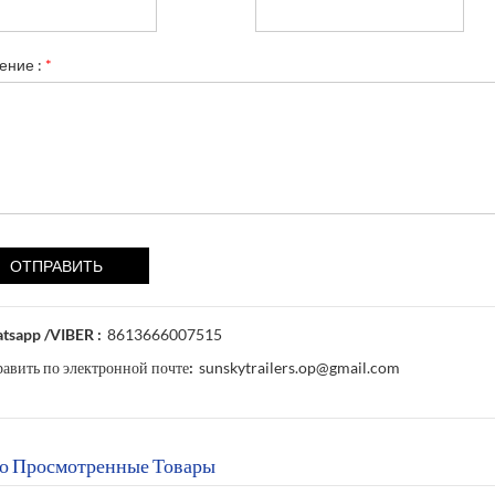
ение :
*
tsapp /VIBER :
8613666007515
авить по электронной почте:
sunskytrailers.op@gmail.com
о Просмотренные Товары