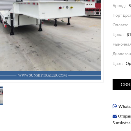
Бренд:
Порт Дос
Оплата:
Цена:
$
Рыночная
Диапазон
Цвет:
Op
СВЯ
Whatsa
Отправ
Sunskytr