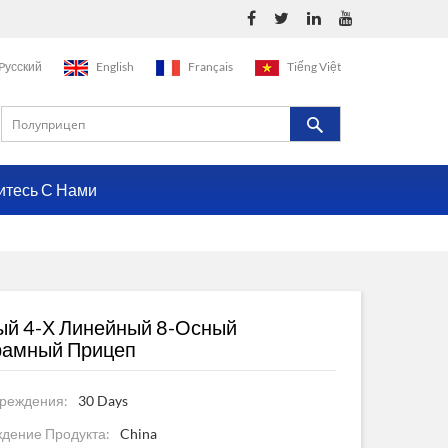
Pусский
English
Français
Tiếng Việt
итесь С Нами
ый 4-Х Линейный 8-Осный
рамный Прицеп
реждения:
30 Days
дение Продукта:
China