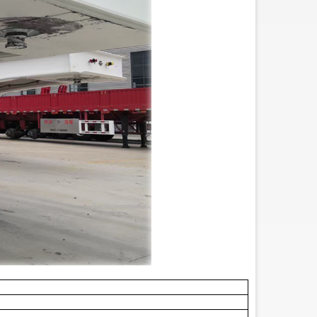
0-тонный гидравлический
Бортовой прицеп со
изкорамный прицеп
стойкой
SUNSKY VEHICLE,
производитель бортовых