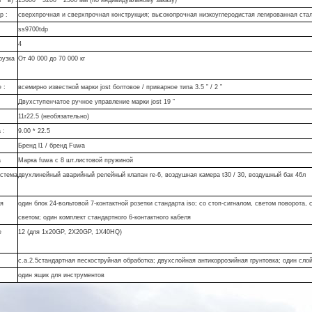
* в) :
15600 * 3200 * 2500 мм (по индивидуальному заказу)
р :
сверхпрочная и сверхпрочная конструкция; высокопрочная низкоуглеродистая легированная ста
ss9700tdp
4
рузка
От 40 000 до 70 000 кг
 :
всемирно известной марки jost болтовое / приварное типа 3.5 ” / 2 ”
Двухступенчатое ручное управление марки jost 19 ”
11r22.5 (необязательно)
 :
9.00 * 22.5
Бренд l1 / бренд Fuwa
а
Марка fuwa с 8 шт.листовой пружиной
истема
двухлинейный аварийный релейный клапан re-6, воздушная камера t30 / 30, воздушный бак 46л
я
один блок 24-вольтовой 7-контактной розетки стандарта iso; со стоп-сигналом, светом поворота
светом; один комплект стандартного 6-контактного кабеля
е
12 (для 1x20GP, 2X20GP, 1X40HQ)
с.а.2.5стандартная пескоструйная обработка; двухслойная антикоррозийная грунтовка; один сл
один ящик для инструментов