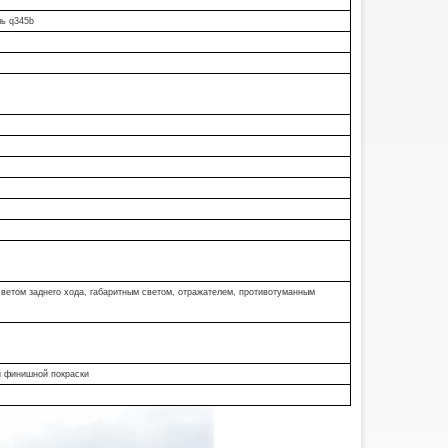
полуприцепов, обнаружил, что
бортовой прицеп со стойками
ль q345b
явля...
, светом заднего хода, габаритным светом, отражателем, противотуманным
ой финишной покраски