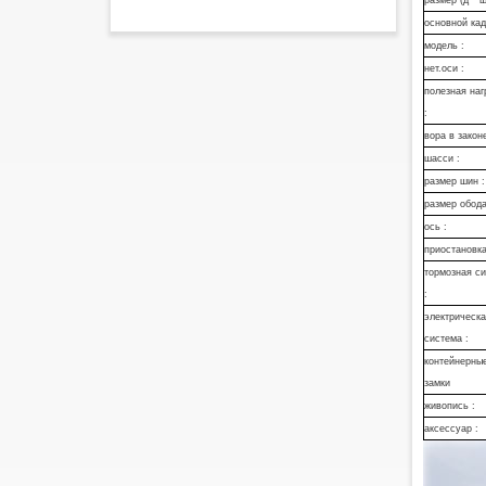
размер (д * ш 
основной кад
модель :
нет.оси :
полезная наг
:
вора в законе
шасси :
размер шин :
размер обода
ось :
приостановк
тормозная с
:
электрическа
система :
контейнерны
замки
живопись :
аксессуар :