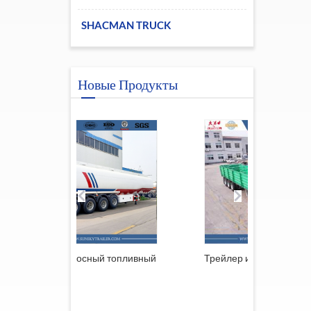
SHACMAN TRUCK
Новые Продукты
ый топливный
Трейлер из Южной Африки
Прицеп
решетк