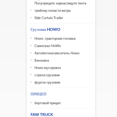
Полуприцепс каркасомдля тента
трейлер лопасти ветра
Side Curtain Trailer
Грузовик HOWO
Howo .тракторная головка
Самосвал HoWo
Автобетоносмеситель Howo
Бензовоз
Howo мусоровоз
стрела грузовик
фургон грузовик
ПРИЦЕП
бортовой прицеп
FAW TRUCK