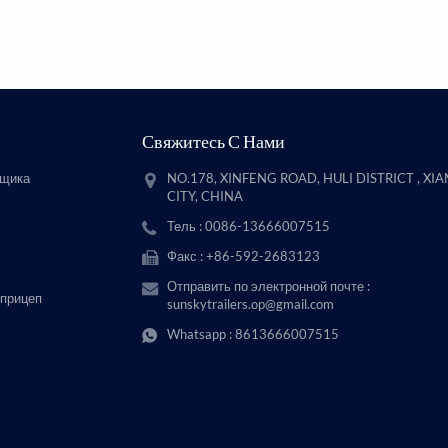
Свяжитесь С Нами
вщика
NO.178, XINFENG ROAD, HULI DISTRICT , XI
CITY, CHINA
Тель : 0086-13666007515
Факс : +86-592-2683123
Отправить по электронной почте :
 прицеп
sunskytrailers.op@gmail.com
Whatsapp :
8613666007515