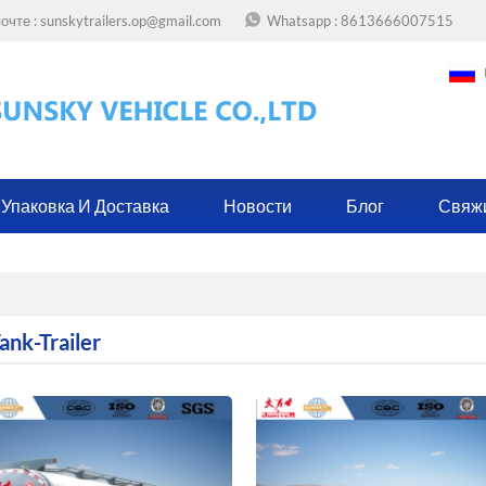
очте :
sunskytrailers.op@gmail.com
Whatsapp :
8613666007515
Упаковка И Доставка
Новости
Блог
Свяж
ank-Trailer