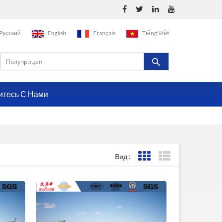
Pусский
English
Français
Tiếng Việt
итесь С Нами
Вид :
Представление сетки
Представление с