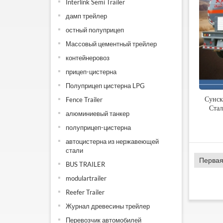
Interlink Semi Trailer
дамп трейлер
остный полуприцеп
Массовый цементный трейлер
контейнеровоз
прицеп-цистерна
Полуприцеп цистерна LPG
Сунск
Fence Trailer
Ста
алюминиевый танкер
полуприцеп-цистерна
автоцистерна из нержавеющей
стали
Первая
BUS TRAILER
modulartrailer
Reefer Trailer
Журнал древесины трейлер
Перевозчик автомобилей