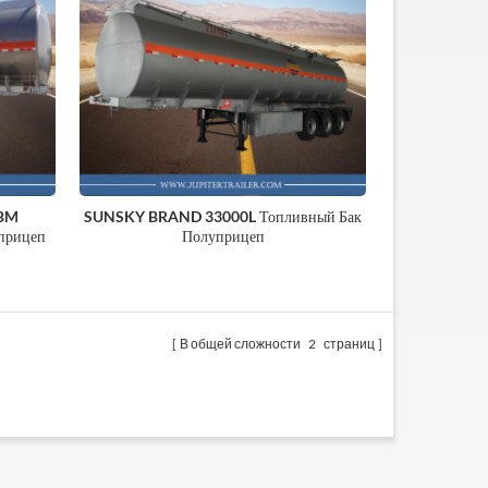
BM
SUNSKY BRAND 33000L Топливный Бак
прицеп
Полуприцеп
В общей сложности
2
страниц