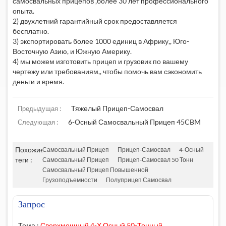
самосвальных прицепов
,более 30 лет профессионального
опыта.
2) двухлетний гарантийный срок предоставляется
бесплатно.
3) экспортировать более 1000 единиц в Африку,, Юго-
Восточную Азию, и Южную Америку.
4) мы можем изготовить прицеп и грузовик по вашему
чертежу или требованиям,, чтобы помочь вам сэкономить
деньги и время.
Тяжелый Прицеп-Самосвал
Предыдущая :
6-Осный Самосвальный Прицеп 45CBM
Следующая :
Похожие
Самосвальный Прицеп
Прицеп-Самосвал
4-Осный
теги :
Самосвальный Прицеп
Прицеп-Самосвал 50 Тонн
Самосвальный Прицеп Повышенной
Грузоподъемности
Полуприцеп Самосвал
Запрос
Тема :
Сверхмощный 4-Х Осный 50-Тонный