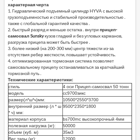
характерная черта
1. Гидравлический подъемный цилиндр HYVA с высокой
грузоподъемностью и стабильной производительностью .
также с глобальной гарантией качества .
2. быстрый разряд и меньше остатка . внутри
прицеп-
самосвал Sunsky
кузов гладкий и без угловых карманов,
разгрузка прицепа может быть быстрее .
3. более низкий (на 200-300 мм) центр тяжести из-за
отсутствия ребер жесткости, повышает устойчивость.
4. оптимизированная тормозная система позволяет
самосвальному прицепу останавливаться за кратчайший
тормозной путь .
Технические характеристики:
стиль
4 оси
Прицеп-самосвал 50 тонн
модель
сс9700зикс
размер(л*ш*ч)мм:
10500*2550*3700
внутренний размер (л * ш
9500*2350*1800
* ч) мм:
материал корпуса
bs700mc высокопрочный 4мм
полезная нагрузка (кг):
50000
объем (куб. м)
35м3
Вес тары (кг):
12000