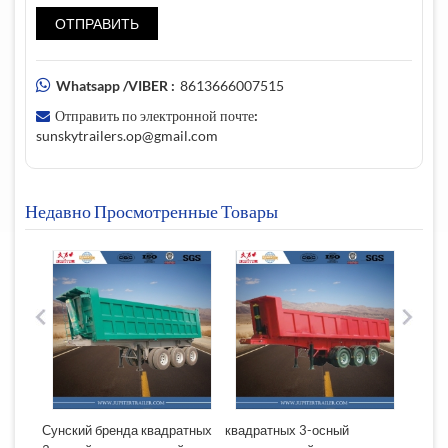
Whatsapp /VIBER :
8613666007515
Отправить по электронной почте:
sunskytrailers.op@gmail.com
Недавно Просмотренные Товары
й
Сунский бренда квадратных
квадратных 3-осный
Сунск