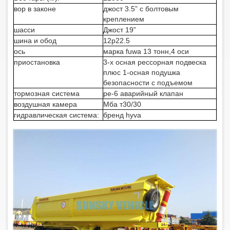
вор в законе
джост 3.5” с болтовым
креплением
шасси
Джост 19”
шина и обод
12р22.5
ось
марка fuwa 13 тонн,4 оси
приостановка
3-х осная рессорная подвеска
плюс 1-осная подушка
безопасности с подъемом
тормозная система
ре-6 аварийный клапан
воздушная камера
Мба т30/30
гидравлическая система:
бренд hyva