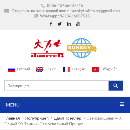
0086-13666007515
Отправить по электронной почте :
sunskytrailers.op@gmail.com
Whatsapp :
8613666007515
Pусский
English
Français
Tiếng Việt
MENU
Главная
Полуприцеп
Дамп Трейлер
Сверхмощный 4-Х
Осный 50-Тонный Самосвальный Прицеп