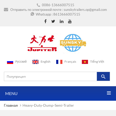
0086-13666007515
Отправить по электронной почте :
sunskytrailers.op@gmail.com
Whatsapp :
8613666007515
Pусский
English
Français
Tiếng Việt
MENU
Главная
Heavy-Duty-Dump-Semi-Trailer