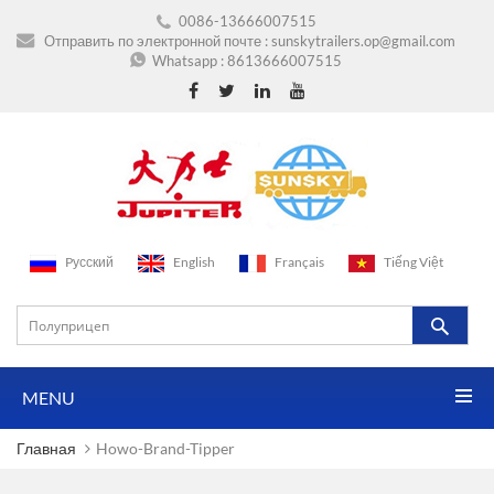
0086-13666007515
Отправить по электронной почте :
sunskytrailers.op@gmail.com
Whatsapp :
8613666007515
Pусский
English
Français
Tiếng Việt
MENU
Главная
Howo-Brand-Tipper