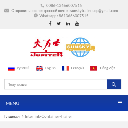
0086-13666007515
Отправить по электронной почте :
sunskytrailers.op@gmail.com
Whatsapp :
8613666007515
Pусский
English
Français
Tiếng Việt
MENU
Главная
Interlink-Container-Trailer