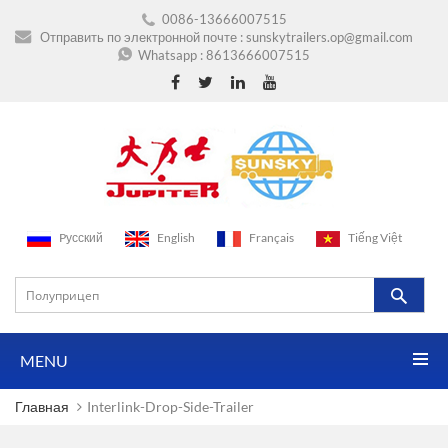
0086-13666007515
Отправить по электронной почте :
sunskytrailers.op@gmail.com
Whatsapp :
8613666007515
Pусский
English
Français
Tiếng Việt
MENU
Главная
Interlink-Drop-Side-Trailer