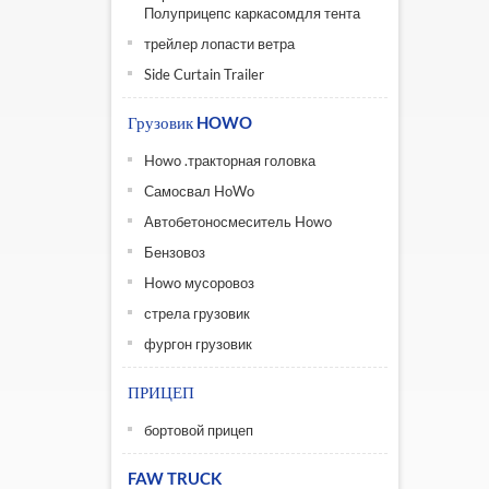
Полуприцепс каркасомдля тента
трейлер лопасти ветра
Side Curtain Trailer
Грузовик HOWO
Howo .тракторная головка
Самосвал HoWo
Автобетоносмеситель Howo
Бензовоз
Howo мусоровоз
стрела грузовик
фургон грузовик
ПРИЦЕП
бортовой прицеп
FAW TRUCK