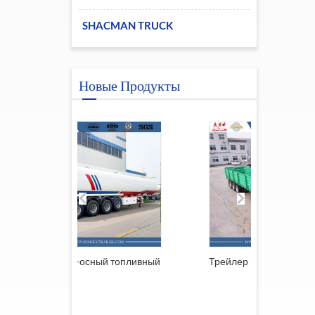
SHACMAN TRUCK
Новые Продукты
осный топливный
Трейлер из Южной Африки
При
реш