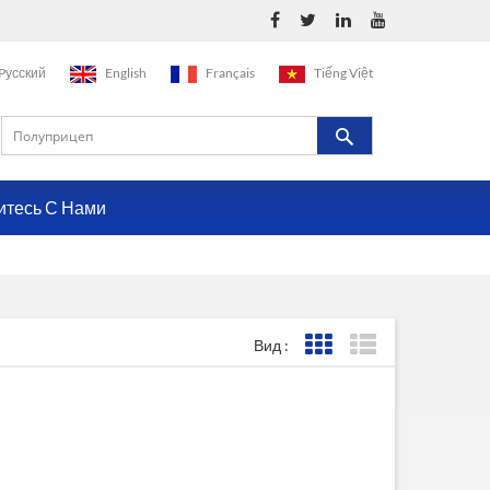
Pусский
English
Français
Tiếng Việt
итесь С Нами
Вид :
Представление сетки
Представление с