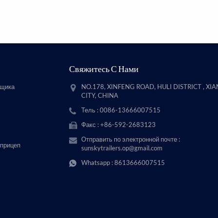
Свяжитесь С Нами
вщика
NO.178, XINFENG ROAD, HULI DISTRICT , XI
CITY, CHINA
Тель : 0086-13666007515
Факс : +86-592-2683123
Отправить по электронной почте :
 прицеп
sunskytrailers.op@gmail.com
Whatsapp :
8613666007515