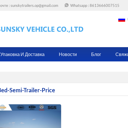
очте :
sunskytrailers.op@gmail.com
Whatsapp :
8613666007515
Упаковка И Доставка
Новости
Блог
Свяж
ed-Semi-Trailer-Price