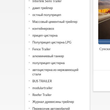
Interlink Semi Trailer
дамп трейлер
остный полуприцеп
Массовый цементный трейлер
контейнеровоз
прицеп-цистерна
Полуприцеп цистерна LPG
Сунски
Fence Trailer
алюминиевый танкер
полуприцеп-цистерна
автоцистерна из нержавеющей
стали
BUS TRAILER
modulartrailer
Reefer Trailer
Журнал древесины трейлер
Перевозчик автомобилей