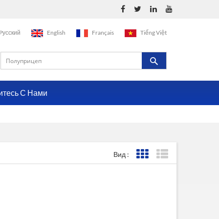
Pусский
English
Français
Tiếng Việt
итесь С Нами
Вид :
Представление сетки
Представление с