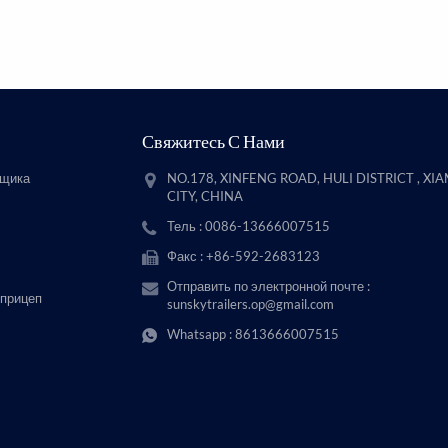
Свяжитесь С Нами
вщика
NO.178, XINFENG ROAD, HULI DISTRICT , XI
CITY, CHINA
Тель : 0086-13666007515
Факс : +86-592-2683123
Отправить по электронной почте :
 прицеп
sunskytrailers.op@gmail.com
Whatsapp :
8613666007515