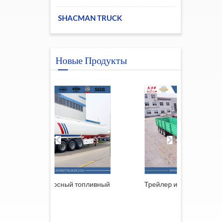
SHACMAN TRUCK
Новые Продукты
-осный топливный
Трейлер из Южной Африки
Пр
ре