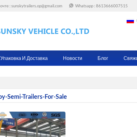
очте :
sunskytrailers.op@gmail.com
Whatsapp :
8613666007515
Упаковка И Доставка
Новости
Блог
Свяж
y-Semi-Trailers-For-Sale