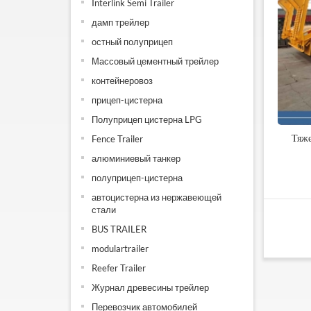
Interlink Semi Trailer
дамп трейлер
остный полуприцеп
Массовый цементный трейлер
контейнеровоз
прицеп-цистерна
Полуприцеп цистерна LPG
Тяже
Fence Trailer
алюминиевый танкер
полуприцеп-цистерна
автоцистерна из нержавеющей
стали
BUS TRAILER
modulartrailer
Reefer Trailer
Журнал древесины трейлер
Перевозчик автомобилей