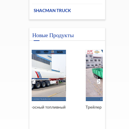
SHACMAN TRUCK
Новые Продукты
й топливный
Трейлер из Южной Африки
Прицеп 
решетко