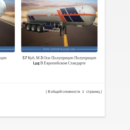
ицеп
57 Куб. М 3 Оси Полуприцеп Полуприцеп
Lpg В Европейском Стандарте
В общей сложности
2
страниц