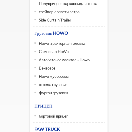
Полуприцепс каркасомдля тента
трейлер лопасти ветра
Side Curtain Trailer
Грузовик HOWO
Howo .тракторная головка
Самосвал HoWo
Автобетоносмеситель Howo
Бензовоз
Howo мусоровоз
стрела грузовик
фургон грузовик
ПРИЦЕП
бортовой прицеп
FAW TRUCK