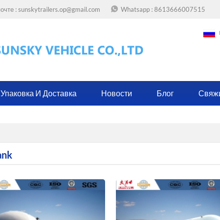
очте :
sunskytrailers.op@gmail.com
Whatsapp :
8613666007515
Упаковка И Доставка
Новости
Блог
Свяж
ank