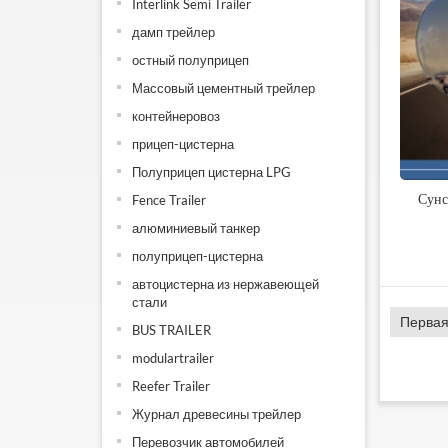
Interlink Semi Trailer
дамп трейлер
остный полуприцеп
Массовый цементный трейлер
контейнеровоз
прицеп-цистерна
Полуприцеп цистерна LPG
Сунс
Fence Trailer
алюминиевый танкер
полуприцеп-цистерна
автоцистерна из нержавеющей
стали
Первая
BUS TRAILER
modulartrailer
Reefer Trailer
Журнал древесины трейлер
Перевозчик автомобилей