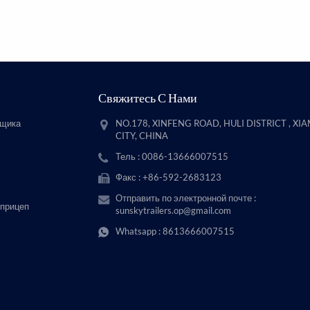
Свяжитесь С Нами
вщика
NO.178, XINFENG ROAD, HULI DISTRICT , XI
CITY, CHINA
Тель : 0086-13666007515
Факс : +86-592-2683123
Отправить по электронной почте :
 прицеп
sunskytrailers.op@gmail.com
Whatsapp :
8613666007515