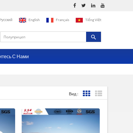
Pусский
English
Français
Tiếng Việt
итесь С Нами
Вид :
Представление сетки
Представление с