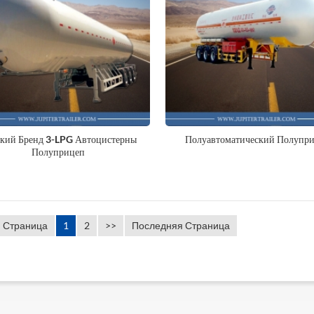
кий Бренд 3-LPG Автоцистерны
Полуавтоматический Полупр
Полуприцеп
 Страница
1
2
>>
Последняя Страница