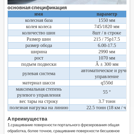
основная спецификация
имя
параметр
колесная база
1550 мм
колея колеса
745/1820 мм
количество шин
8шт / в строке
Размер шин
215 / 75р17.5
размер обода
6.00-17.5
ширина
2990 мм
рост
1070 мм
подъем подвески
Â ± 300 мм
автоматическое и ручное
рулевая система
управление
материал шасси
q550d
максимальная степень
55 °
рулевого управления
вес тары на строку
3.7 тонн
полезная нагрузка на линию
22.5 тонн (18 км / ч)
A
преимущества
1.сращивание поверхности портального фрезерования общая
обработка, более точное, сращивание поверхности бесшовное