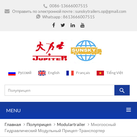
0086-13666007515
Отправить по электронной почте :
sunskytrailers.op@gmail.com
Whatsapp :
8613666007515
Pусский
English
Français
Tiếng Việt
MENU
Главная
Полуприцеп
Modulartrailer
Многоосный
Гидравлический Модульный Прицеп-Транспортер