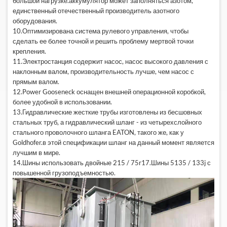
большой нагрузке.аккумулятор может заполняться азотом,
единственный отечественный производитель азотного
оборудования.
10.Оптимизирована система рулевого управления, чтобы
сделать ее более точной и решить проблему мертвой точки
крепления.
11.Электростанция содержит насос, насос высокого давления с
наклонным валом, производительность лучше, чем насос с
прямым валом.
12.Power Gooseneck оснащен внешней операционной коробкой,
более удобной в использовании.
13.Гидравлические жесткие трубы изготовлены из бесшовных
стальных труб, а гидравлический шланг - из четырехслойного
стального проволочного шланга EATON, такого же, как у
Goldhofer.в этой спецификации шланг на данный момент является
лучшим в мире.
14.Шины использовать двойные 215 / 75r17.Шины 5135 / 133j с
повышенной грузоподъемностью.