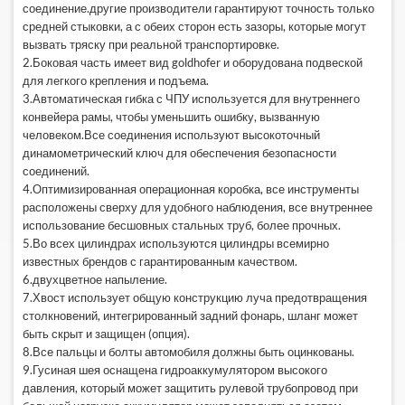
соединение.другие производители гарантируют точность только
средней стыковки, а с обеих сторон есть зазоры, которые могут
вызвать тряску при реальной транспортировке.
2.Боковая часть имеет вид goldhofer и оборудована подвеской
для легкого крепления и подъема.
3.Автоматическая гибка с ЧПУ используется для внутреннего
конвейера рамы, чтобы уменьшить ошибку, вызванную
человеком.Все соединения используют высокоточный
динамометрический ключ для обеспечения безопасности
соединений.
4.Оптимизированная операционная коробка, все инструменты
расположены сверху для удобного наблюдения, все внутреннее
использование бесшовных стальных труб, более прочных.
5.Во всех цилиндрах используются цилиндры всемирно
известных брендов с гарантированным качеством.
6.двухцветное напыление.
7.Хвост использует общую конструкцию луча предотвращения
столкновений, интегрированный задний фонарь, шланг может
быть скрыт и защищен (опция).
8.Все пальцы и болты автомобиля должны быть оцинкованы.
9.Гусиная шея оснащена гидроаккумулятором высокого
давления, который может защитить рулевой трубопровод при