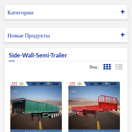
Категории
Новые Продукты
Side-Wall-Semi-Trailer
Вид :
Представле
Пред