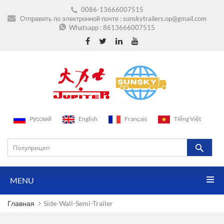
0086-13666007515
Отправить по электронной почте :
sunskytrailers.op@gmail.com
Whatsapp :
8613666007515
Pусский
English
Français
Tiếng Việt
MENU
Главная
Side-Wall-Semi-Trailer