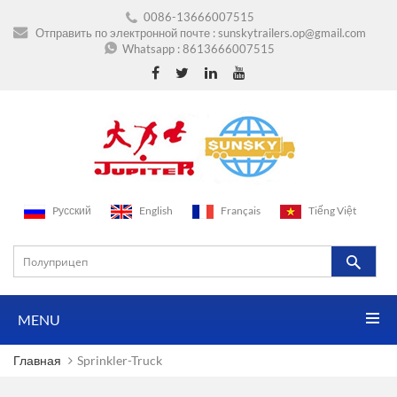
0086-13666007515
Отправить по электронной почте :
sunskytrailers.op@gmail.com
Whatsapp :
8613666007515
Pусский
English
Français
Tiếng Việt
MENU
Главная
Sprinkler-Truck