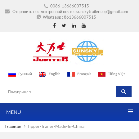
0086-13666007515
Отправить по электронной почте :
sunskytrailers.op@gmail.com
Whatsapp :
8613666007515
Pусский
English
Français
Tiếng Việt
MENU
Главная
Tipper-Trailer-Made-In-China