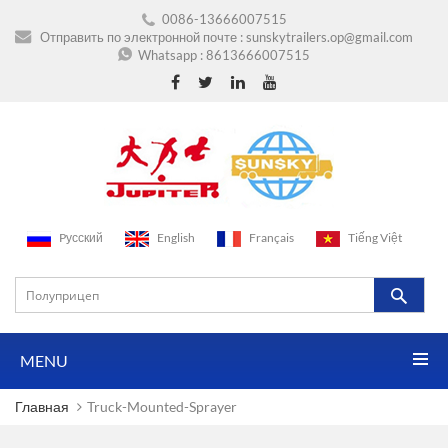
0086-13666007515
Отправить по электронной почте :
sunskytrailers.op@gmail.com
Whatsapp :
8613666007515
Pусский
English
Français
Tiếng Việt
MENU
Главная
Truck-Mounted-Sprayer