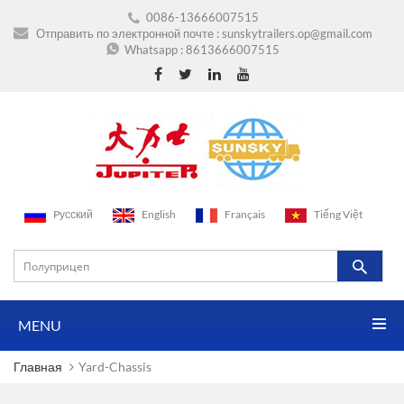
0086-13666007515
Отправить по электронной почте :
sunskytrailers.op@gmail.com
Whatsapp :
8613666007515
Pусский
English
Français
Tiếng Việt
MENU
Главная
Yard-Chassis