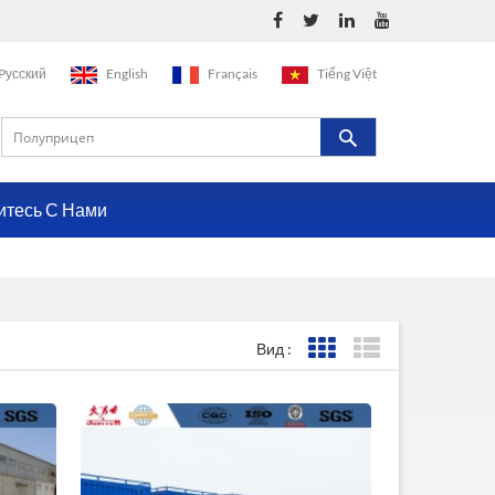
Pусский
English
Français
Tiếng Việt
итесь С Нами
Вид :
Представление сетки
Представление с