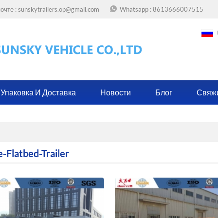
очте :
sunskytrailers.op@gmail.com
Whatsapp :
8613666007515
Упаковка И Доставка
Новости
Блог
Свяж
-Flatbed-Trailer