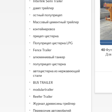
Interlink Semi Trailer
дамп трейлер
остный полуприцеп
Массовый цементный трейлер
контейнеровоз
прицеп-цистерна
Полуприцеп цистерна LPG
40 Фут
Fence Trailer
Для
алюминиевый танкер
полуприцеп-цистерна
автоцистерна из нержавеющей
стали
BUS TRAILER
modulartrailer
Reefer Trailer
Журнал древесины трейлер
Перевозчик автомобилей