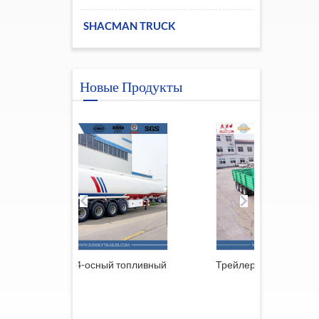
SHACMAN TRUCK
Новые Продукты
-осный топливный
Трейлер из Южной Африки
Пр
ре