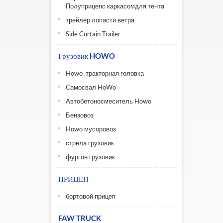
Полуприцепс каркасомдля тента
трейлер лопасти ветра
Side Curtain Trailer
Грузовик HOWO
Howo .тракторная головка
Самосвал HoWo
Автобетоносмеситель Howo
Бензовоз
Howo мусоровоз
стрела грузовик
фургон грузовик
ПРИЦЕП
бортовой прицеп
FAW TRUCK