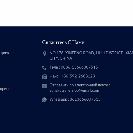
Свяжитесь С Нами
вщика
NO.178, XINFENG ROAD, HULI DISTRICT , XI
CITY, CHINA
Тель : 0086-13666007515
Факс : +86-592-2683123
Отправить по электронной почте :
 прицеп
sunskytrailers.op@gmail.com
Whatsapp :
8613666007515