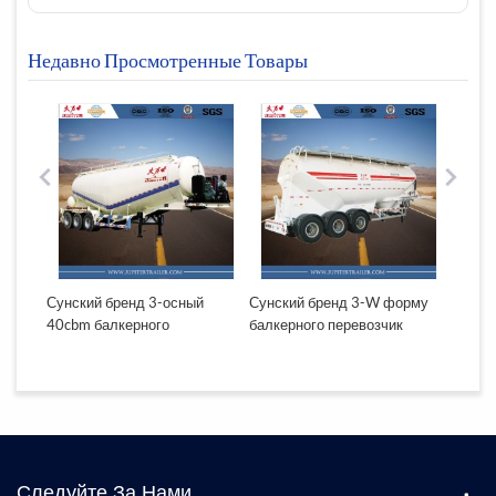
Недавно Просмотренные Товары
х
Сунский бренд 3-осный
Сунский бренд 3-W форму
Сунск
40cbm балкерного
балкерного перевозчик
оптом 
перевозчик полуприцепа
полуприцеп
полуп
Следуйте За Нами