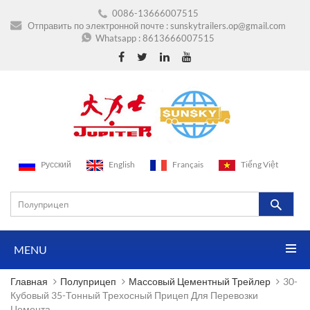
0086-13666007515
Отправить по электронной почте :
sunskytrailers.op@gmail.com
Whatsapp :
8613666007515
Pусский
English
Français
Tiếng Việt
MENU
Главная
Полуприцеп
Массовый Цементный Трейлер
30-
Кубовый 35-Тонный Трехосный Прицеп Для Перевозки
Цемента