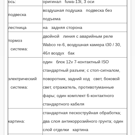
ось:
оригинал fuwa-13t, 3 оси
воздушная подушка подвеска без
подвеска
подъема
лестница
на задняя сторона
двойной линия с аварийным реле
тормоз
Wabco re-6, воздушная камера t30 / 30,
система:
46л воздух бак
один блок 12v 7-контактный ISO
стандартный разъем; с стоп-сигналом,
электрический
поворотник, задний ход свет, боковой
система:
свет, отражатель, противотуманные
фары; один комплект 6-контактного
стандартного кабеля
стандартная пескоструйная обработка;
картина:
два слоя антикоррозийного грунта; один
слой отделки картина