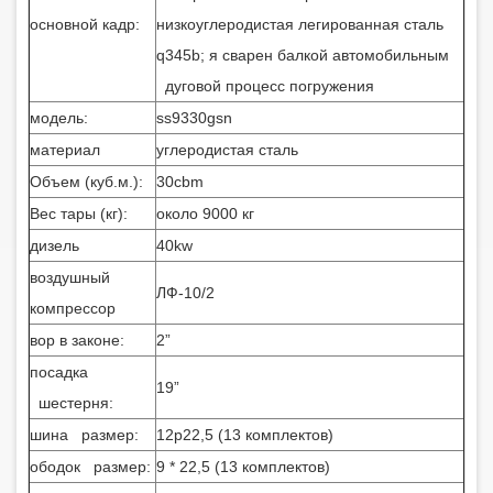
основной кадр:
низкоуглеродистая легированная сталь
q345b; я сварен балкой автомобильным
дуговой процесс погружения
модель:
ss9330gsn
материал
углеродистая сталь
Объем (куб.м.):
30cbm
Вес тары (кг):
около 9000 кг
дизель
40kw
воздушный
ЛФ-10/2
компрессор
вор в законе:
2”
посадка
19”
шестерня:
шина размер:
12р22,5 (13 комплектов)
ободок размер:
9 * 22,5 (13 комплектов)