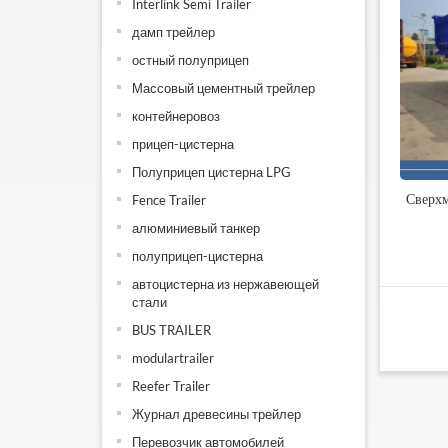
Interlink Semi Trailer
дамп трейлер
остный полуприцеп
Массовый цементный трейлер
контейнеровоз
прицеп-цистерна
Полуприцеп цистерна LPG
Сверх
Fence Trailer
алюминиевый танкер
полуприцеп-цистерна
автоцистерна из нержавеющей
стали
BUS TRAILER
modulartrailer
Reefer Trailer
Журнал древесины трейлер
Перевозчик автомобилей