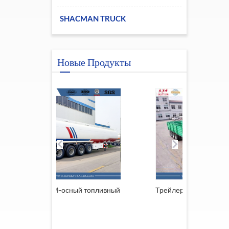
SHACMAN TRUCK
Новые Продукты
-осный топливный
Трейлер из Южной Африки
Пр
ре