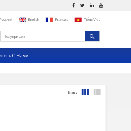
Pусский
English
Français
Tiếng Việt
итесь С Нами
Вид :
Представление сетки
Представление с