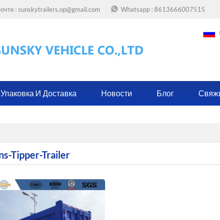
очте :
sunskytrailers.op@gmail.com
Whatsapp :
8613666007515
Упаковка И Доставка
Новости
Блог
Свяж
s-Tipper-Trailer