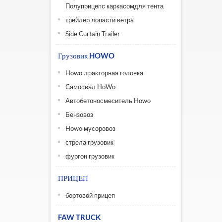
Полуприцепс каркасомдля тента
трейлер лопасти ветра
Side Curtain Trailer
Грузовик HOWO
Howo .тракторная головка
Самосвал HoWo
Автобетоносмеситель Howo
Бензовоз
Howo мусоровоз
стрела грузовик
фургон грузовик
ПРИЦЕП
бортовой прицеп
FAW TRUCK