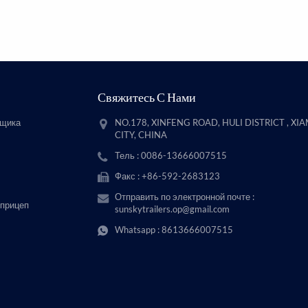
Свяжитесь С Нами
вщика
NO.178, XINFENG ROAD, HULI DISTRICT , XI
CITY, CHINA
Тель : 0086-13666007515
Факс : +86-592-2683123
Отправить по электронной почте :
 прицеп
sunskytrailers.op@gmail.com
Whatsapp :
8613666007515