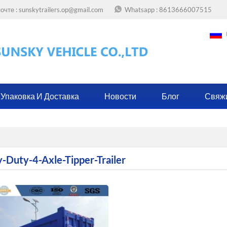
очте :
sunskytrailers.op@gmail.com
Whatsapp :
8613666007515
Упаковка И Доставка
Новости
Блог
Свяж
-Duty-4-Axle-Tipper-Trailer