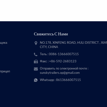
Свяжитесь С Нами
вщика
NO.178, XINFENG ROAD, HULI DISTRICT , XI
CITY, CHINA
Тель : 0086-13666007515
Факс : +86-592-2683123
Отправить по электронной почте :
 прицеп
sunskytrailers.op@gmail.com
Whatsapp :
8613666007515