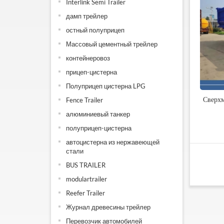
Interlink Semi Trailer
дамп трейлер
остный полуприцеп
Массовый цементный трейлер
контейнеровоз
прицеп-цистерна
Полуприцеп цистерна LPG
Сверх
Fence Trailer
алюминиевый танкер
полуприцеп-цистерна
автоцистерна из нержавеющей
стали
BUS TRAILER
modulartrailer
Reefer Trailer
Журнал древесины трейлер
Перевозчик автомобилей