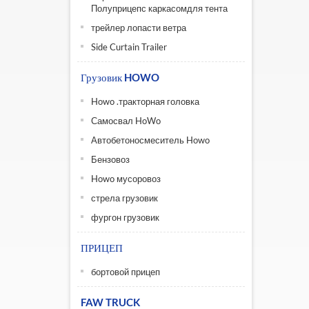
Полуприцепс каркасомдля тента
трейлер лопасти ветра
Side Curtain Trailer
Грузовик HOWO
Howo .тракторная головка
Самосвал HoWo
Автобетоносмеситель Howo
Бензовоз
Howo мусоровоз
стрела грузовик
фургон грузовик
ПРИЦЕП
бортовой прицеп
FAW TRUCK