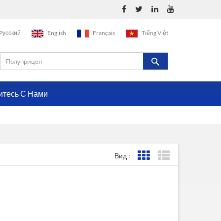
Pусский
English
Français
Tiếng Việt
итесь С Нами
Вид :
Представление сетки
Представление с