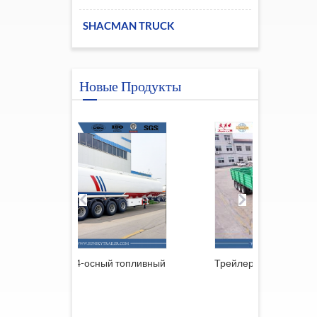
SHACMAN TRUCK
Новые Продукты
 4-осный топливный
Трейлер из Южной Африки