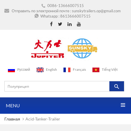
0086-13666007515
Отправить по электронной почте :
sunskytrailers.op@gmail.com
Whatsapp :
8613666007515
Pусский
English
Français
Tiếng Việt
MENU
Главная
Acid-Tanker-Trailer