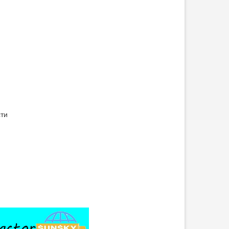
ти
0-тонный гидравлический
Бортовой прицеп со
изкорамный прицеп
стойкой
SUNSKY VEHICLE,
производитель бортовых