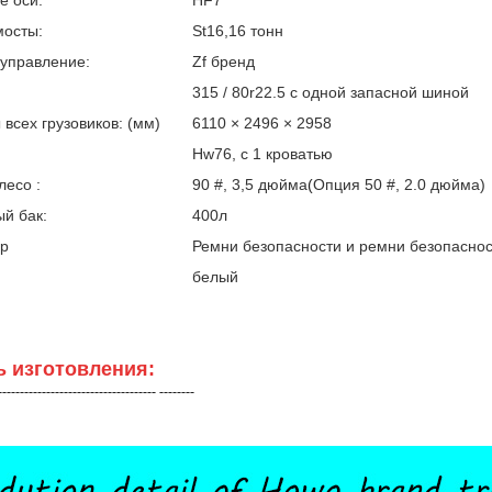
е оси:
HF7
мосты:
St16,16 тонн
 управление:
Zf бренд
315 / 80r22.5 с одной запасной шиной
всех грузовиков: (мм)
6110 × 2496 × 2958
Hw76, с 1 кроватью
лесо :
90 #, 3,5 дюйма
(
Опция 50 #, 2.0 дюйма)
й бак:
400л
ар
Ремни безопасности и ремни безопаснос
белый
ь изготовления:
------------------------------------ --------
с боковой
80-тонный 6-осный
6
 длиной 13,6 м
низкорамный прицеп
н