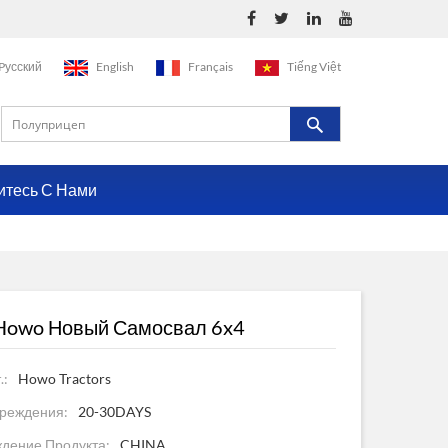
Pусский
English
Français
Tiếng Việt
итесь С Нами
 Howo Новый Самосвал 6x4
.:
Howo Tractors
реждения:
20-30DAYS
дение Продукта:
CHINA