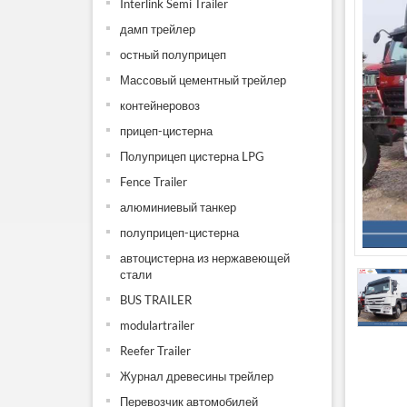
Interlink Semi Trailer
дамп трейлер
остный полуприцеп
Массовый цементный трейлер
контейнеровоз
прицеп-цистерна
Полуприцеп цистерна LPG
Fence Trailer
алюминиевый танкер
полуприцеп-цистерна
автоцистерна из нержавеющей
стали
BUS TRAILER
modulartrailer
Reefer Trailer
Журнал древесины трейлер
Перевозчик автомобилей