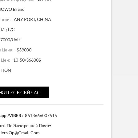
HOWO Brand
тавки:
ANY PORT, CHINA
T/T; L/C
7000/Unit
 Цена:
$39000
 Цен:
10-50/36600$
PTION
ЖИТЕСЬ СЕЙЧАС
pp /VIBER :
8613666007515
ить По Электронной Почте:
ailers.op@gmail.com