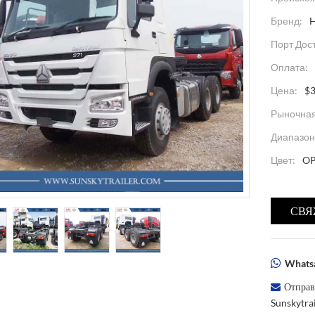
Бренд:
Порт Дос
Оплата:
Цена:
$3
Рыночная
Диапазон
Цвет:
O
СВЯ
Whatsa
Отправ
Sunskytr