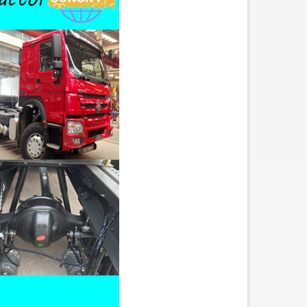
полуприцепов, обнаружил, что
бортовой прицеп со стойками
явля...