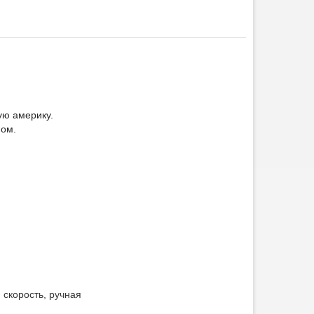
ую америку.
ном.
 скорость, ручная