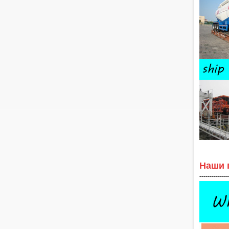
Наши 
--------------