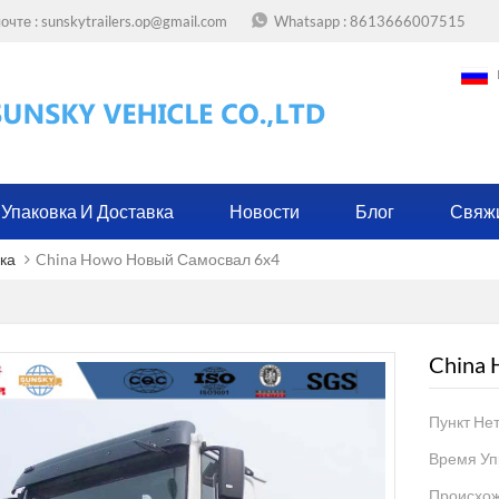
очте :
sunskytrailers.op@gmail.com
Whatsapp :
8613666007515
Упаковка И Доставка
Новости
Блог
Свяж
ка
China Howo Новый Самосвал 6x4
China
Пункт Нет
Время Уп
Происхож