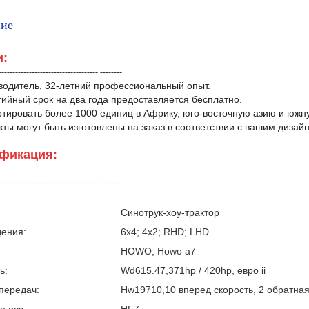
ие
и:
------------------------------------ --------
водитель, 32-летний профессиональный опыт.
тийный срок на два года предоставляется бесплатно.
ртировать более 1000 единиц в Африку, юго-восточную азию и южн
кты могут быть изготовлены на заказ в соответствии с вашим дизай
фикация:
------------------------------------ --------
Синотрук-хоу-трактор
дения:
6х4; 4х2; RHD; LHD
HOWO; Howo a7
ь:
Wd615.47,371hp / 420hp, евро ii
передач:
Hw19710,10 вперед скорость, 2 обратная