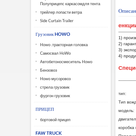
Полуприцепс каркасомдля тента
Описан
трейлер лопасти ветра
Side Curtain Trailer
е
нкци
--------------
Грузовик HOWO
1) произ
2) гаран
Howo .тракторная головка
3) экспо
Самосвал HoWo
4) проду
Автобетоносмеситель Howo
Специ
Бензовоз
Howo мусоровоз
--------------
стрела грузовик
тип
:
фургон грузовик
Тип вож
ПРИЦЕП
модель:
двигател
бортовой прицеп
коробка 
FAW TRUCK