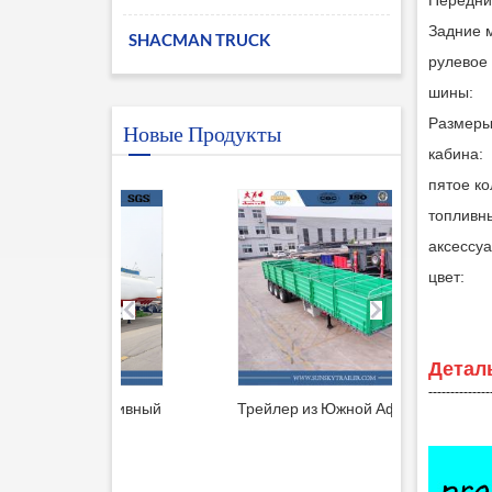
Передни
Задние 
SHACMAN TRUCK
рулевое
шины:
Размеры 
Новые Продукты
кабина:
пятое ко
топливны
аксессу
цвет:
Детал
--------------
й топливный
Трейлер из Южной Африки
Прицеп 
решеткой