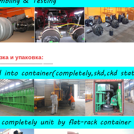
зка и упаковка:
------------------------------------ --------