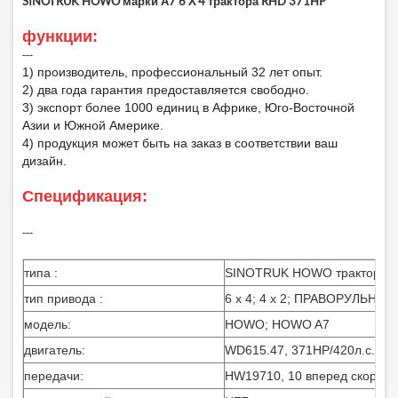
SINOTRUK HOWO марки А7 6 X 4 трактора RHD 371HP
функции
:
‑‑‑
1) производитель, профессиональный 32 лет опыт.
2) два года гарантия предоставляется свободно.
3) экспорт более 1000 единиц в Африке, Юго-Восточной
Азии и Южной Америке.
4) продукция может быть на заказ в соответствии ваш
дизайн.
Спецификация:
‑‑‑
типа
:
SINOTRUK HOWO трактор
тип привода :
6 x 4; 4 x 2; ПРАВОРУЛЬНЫЕ
модель:
HOWO; HOWO A7
двигатель:
WD615.47, 371HP/420л.с., евр
передачи:
HW19710, 10 вперед скорость