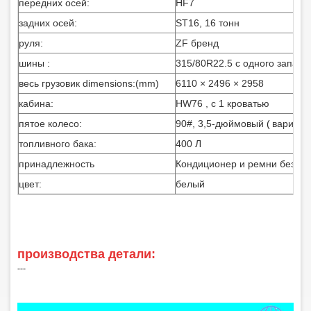
передних осей:
HF7
задних осей:
ST16, 16 тонн
руля:
ZF бренд
шины :
315/80R22.5 с одного запасн
весь грузовик dimensions:(mm)
6110 × 2496 × 2958
кабина:
HW76 , с 1 кроватью
пятое колесо:
90#, 3,5-дюймовый
(
вариант
топливного бака:
400 Л
принадлежность
Кондиционер и ремни безопа
цвет:
белый
производства детали:
‑‑‑