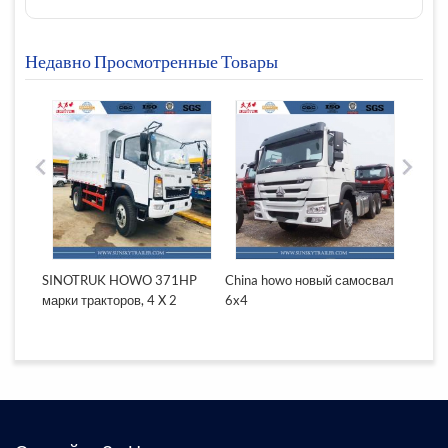
Недавно Просмотренные Товары
да
SINOTRUK HOWO 371HP
China howo новый самосвал
SINOT
торы
марки тракторов, 4 X 2
6x4
371HP