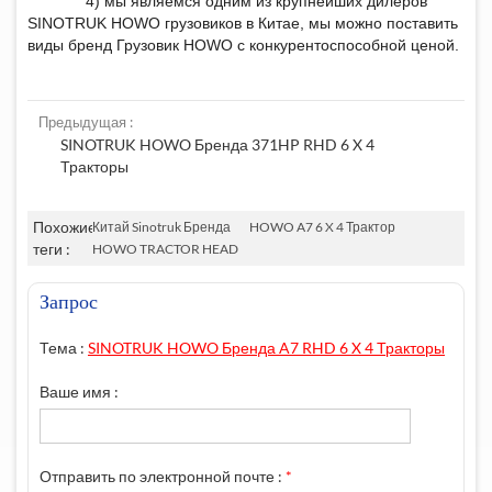
4) мы являемся одним из крупнейших дилеров
SINOTRUK HOWO грузовиков в Китае, мы можно поставить
виды бренд Грузовик HOWO с конкурентоспособной ценой.
Предыдущая :
SINOTRUK HOWO Бренда 371HP RHD 6 X 4
Тракторы
Похожие
Китай Sinotruk Бренда
HOWO A7 6 X 4 Трактор
теги :
HOWO TRACTOR HEAD
Запрос
Тема :
SINOTRUK HOWO Бренда A7 RHD 6 X 4 Тракторы
Ваше имя :
Отправить по электронной почте :
*