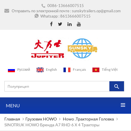
0086-13666007515
Отправить по электронной почте :
sunskytrailers.op@gmail.com
Whatsapp :
8613666007515
Pусский
English
Français
Tiếng Việt
MENU
Главная
Грузовик HOWO
Howo .тракторная Головка
SINOTRUK HOWO Бренда A7 RHD 6 X 4 Тракторы