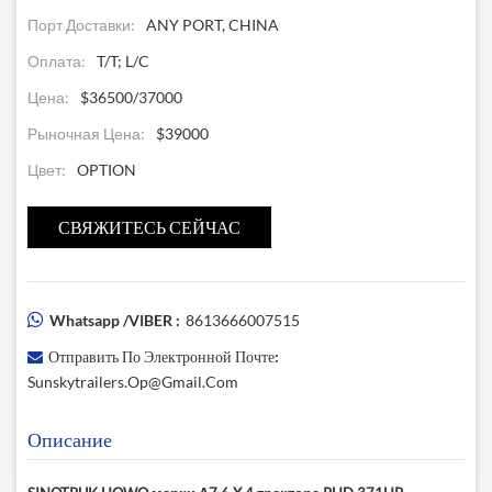
Порт Доставки:
ANY PORT, CHINA
Оплата:
T/T; L/C
Цена:
$36500/37000
Рыночная Цена:
$39000
Цвет:
OPTION
СВЯЖИТЕСЬ СЕЙЧАС
Whatsapp /VIBER :
8613666007515
Отправить По Электронной Почте:
Sunskytrailers.op@gmail.com
Описание