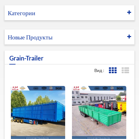
Категории
Новые Продукты
Grain-Trailer
Вид :
Представле
Пред