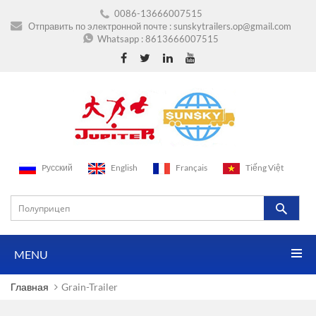
0086-13666007515
Отправить по электронной почте :
sunskytrailers.op@gmail.com
Whatsapp :
8613666007515
Pусский
English
Français
Tiếng Việt
MENU
Главная
Grain-Trailer