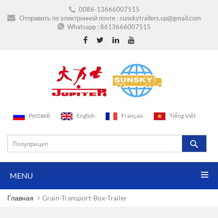
0086-13666007515
Отправить по электронной почте :
sunskytrailers.op@gmail.com
Whatsapp :
8613666007515
Pусский
English
Français
Tiếng Việt
MENU
Главная
Grain-Transport-Box-Trailer