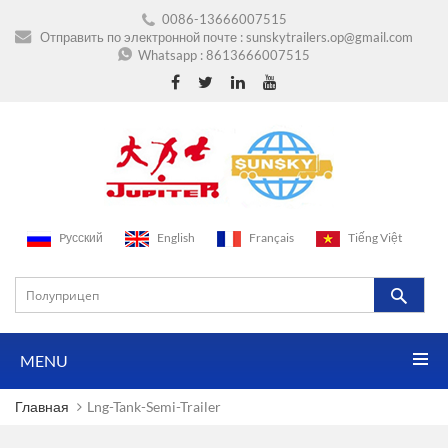
0086-13666007515
Отправить по электронной почте :
sunskytrailers.op@gmail.com
Whatsapp :
8613666007515
Pусский
English
Français
Tiếng Việt
MENU
Главная
Lng-Tank-Semi-Trailer