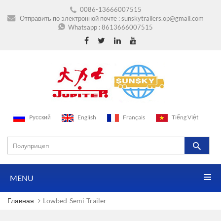
0086-13666007515
Отправить по электронной почте :
sunskytrailers.op@gmail.com
Whatsapp :
8613666007515
Pусский
English
Français
Tiếng Việt
MENU
Главная
Lowbed-Semi-Trailer