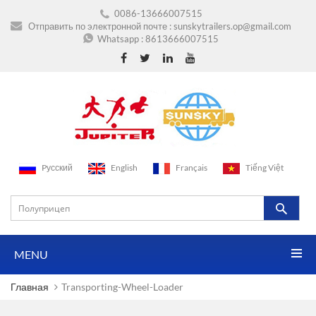
0086-13666007515
Отправить по электронной почте :
sunskytrailers.op@gmail.com
Whatsapp :
8613666007515
Pусский
English
Français
Tiếng Việt
MENU
Главная
Transporting-Wheel-Loader