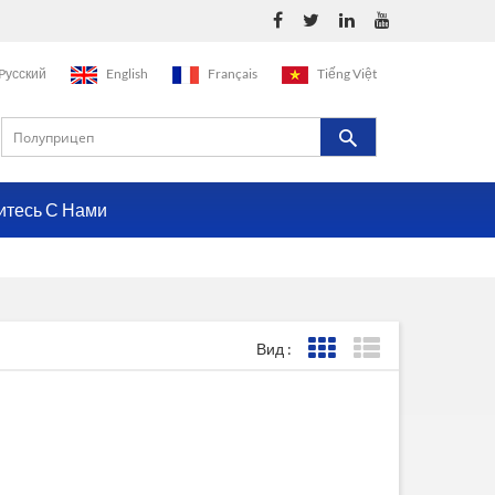
Pусский
English
Français
Tiếng Việt
итесь С Нами
Вид :
Представление сетки
Представление с