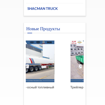
SHACMAN TRUCK
Новые Продукты
осный топливный
Трейлер из Южной Африки
При
реш