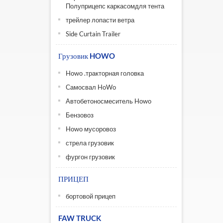
Полуприцепс каркасомдля тента
трейлер лопасти ветра
Side Curtain Trailer
Грузовик HOWO
Howo .тракторная головка
Самосвал HoWo
Автобетоносмеситель Howo
Бензовоз
Howo мусоровоз
стрела грузовик
фургон грузовик
ПРИЦЕП
бортовой прицеп
FAW TRUCK