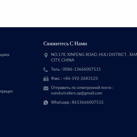
Свяжитесь С Нами
вщика
NO.178, XINFENG ROAD, HULI DISTRICT , XI
CITY, CHINA
Тель : 0086-13666007515
Факс : +86-592-2683123
Отправить по электронной почте :
 прицеп
sunskytrailers.op@gmail.com
Whatsapp :
8613666007515