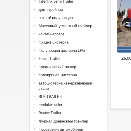
Interlink Semi Trailer
дамп трейлер
остный полуприцеп
Массовый цементный трейлер
контейнеровоз
прицеп-цистерна
Полуприцеп цистерна LPG
26,0
Fence Trailer
алюминиевый танкер
полуприцеп-цистерна
автоцистерна из нержавеющей
стали
BUS TRAILER
modulartrailer
Reefer Trailer
Журнал древесины трейлер
Перевозчик автомобилей