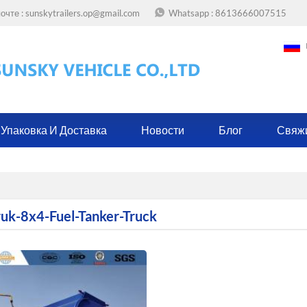
очте :
sunskytrailers.op@gmail.com
Whatsapp :
8613666007515
Упаковка И Доставка
Новости
Блог
Свяж
ruk-8x4-Fuel-Tanker-Truck