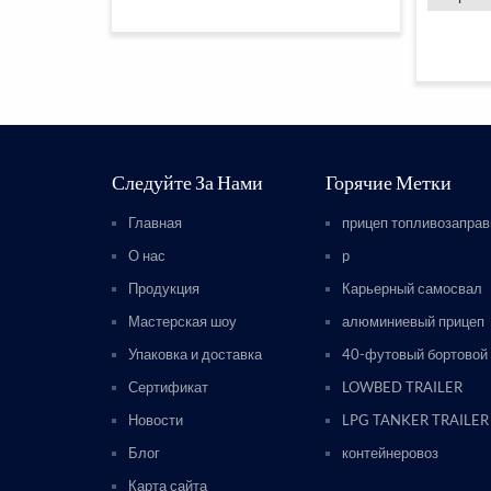
Следуйте За Нами
Горячие Метки
Главная
прицеп топливозапра
О нас
p
Продукция
Карьерный самосвал
Мастерская шоу
алюминиевый прицеп
Упаковка и доставка
40-футовый бортовой
Сертификат
LOWBED TRAILER
Новости
LPG TANKER TRAILER
Блог
контейнеровоз
Карта сайта