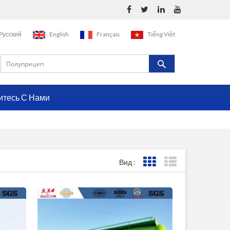
Pусский
English
Français
Tiếng Việt
итесь С Нами
Вид :
Представление сетки
Представление с