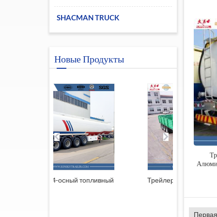
SHACMAN TRUCK
Новые Продукты
Тр
Алюмин
й топливный
Трейлер из Южной Африки
Прицеп 
решеткой
Первая