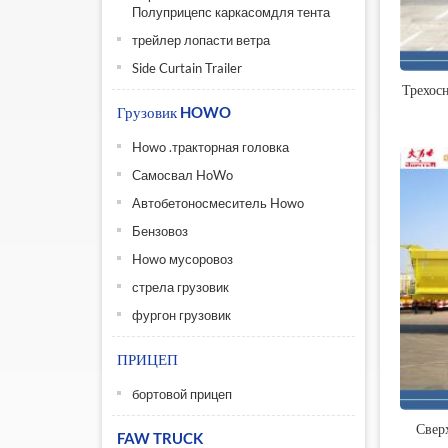
Полуприцепс каркасомдля тента
трейлер лопасти ветра
Side Curtain Trailer
Трехос
Грузовик HOWO
Howo .тракторная головка
Самосвал HoWo
Автобетоносмеситель Howo
Бензовоз
Howo мусоровоз
стрела грузовик
фургон грузовик
ПРИЦЕП
бортовой прицеп
Свер
FAW TRUCK