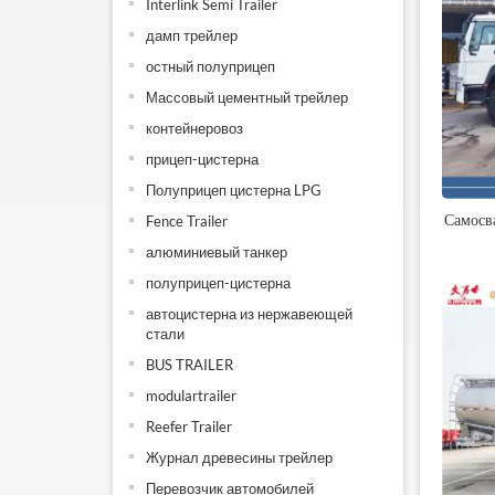
Interlink Semi Trailer
дамп трейлер
остный полуприцеп
Массовый цементный трейлер
контейнеровоз
прицеп-цистерна
Полуприцеп цистерна LPG
Самос
Fence Trailer
алюминиевый танкер
полуприцеп-цистерна
автоцистерна из нержавеющей
стали
BUS TRAILER
modulartrailer
Reefer Trailer
Журнал древесины трейлер
Перевозчик автомобилей