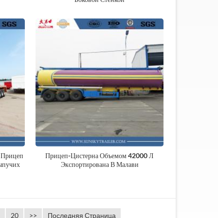
 Прицеп
Прицеп-Цистерна Объемом 42000 Л
ыпучих
Экспортирована В Малави
0-тонный гидравлический
Бортовой прицеп со
изкорамный прицеп
стойкой
SUNSKY VEHICLE,
производитель бортовых
20
>>
Последняя Страница