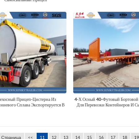
ехосный Прицеп-Цистерна Из
4-Х Осный 40-Футовый Бортовой
иевого Сплава Экспортируется В
Для Перевозки Контейнеров И С
Мозамбик
Грузов
с боковой
80-тонный 6-осный
6
 длиной 13,6 м
низкорамный прицеп
н
 Страница
<<
11
12
13
14
15
16
17
18
19