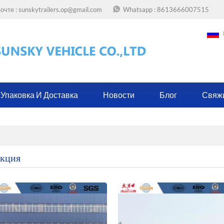
очте :
sunskytrailers.op@gmail.com
Whatsapp :
8613666007515
Упаковка И Доставка
Новости
Блог
Свяж
кция