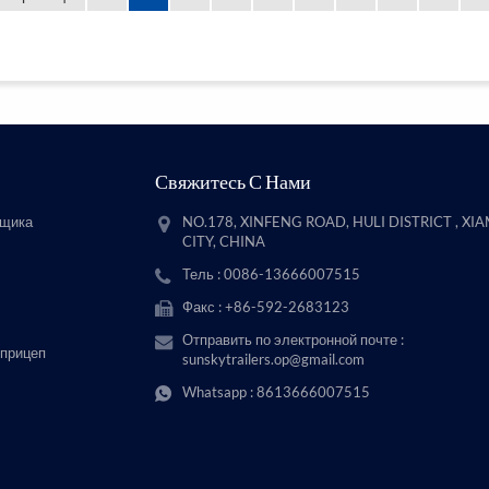
Свяжитесь С Нами
вщика
NO.178, XINFENG ROAD, HULI DISTRICT , XI
CITY, CHINA
Тель : 0086-13666007515
Факс : +86-592-2683123
Отправить по электронной почте :
 прицеп
sunskytrailers.op@gmail.com
Whatsapp :
8613666007515