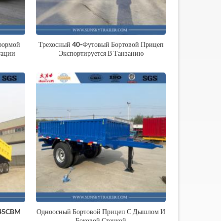
формой
Трехосный 40-Футовый Бортовой Прицеп
тации
Экспортируется В Танзанию
 45CBM
Одноосный Бортовой Прицеп С Дышлом И
Боковой Стенкой