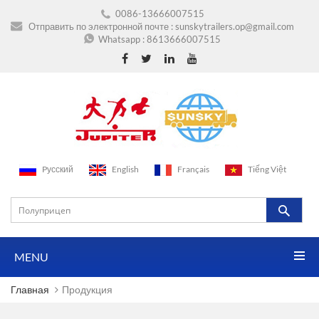
0086-13666007515
Отправить по электронной почте :
sunskytrailers.op@gmail.com
Whatsapp :
8613666007515
Pусский
English
Français
Tiếng Việt
MENU
Главная
Продукция